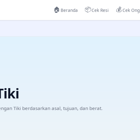
🏠
📦
💰
Beranda
Cek Resi
Cek Ong
Tiki
dengan
Tiki
berdasarkan asal, tujuan, dan berat.