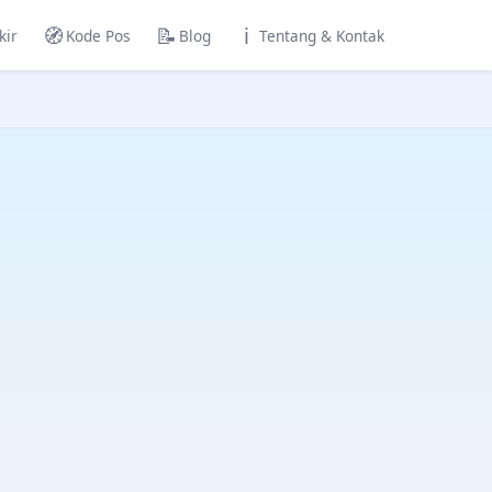
🧭
📝
ℹ️
kir
Kode Pos
Blog
Tentang & Kontak