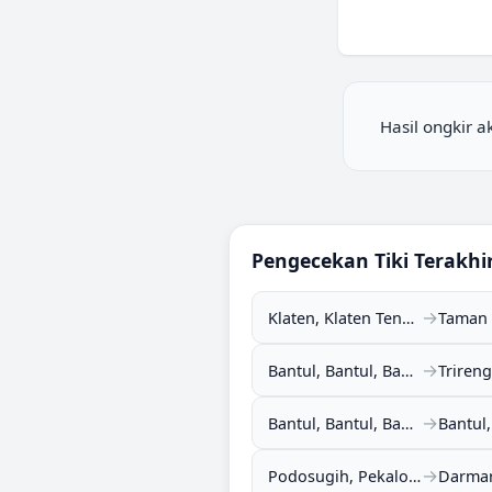
Hasil ongkir 
Pengecekan
Tiki
Terakhi
→
Klaten, Klaten Tengah, Klaten, Jawa Tengah (57411)
→
Bantul, Bantul, Bantul, DI Yogyakarta (55711)
→
Bantul, Bantul, Bantul, DI Yogyakarta (55711)
→
Podosugih, Pekalongan Barat, Pekalongan, Jawa Tengah (51111)