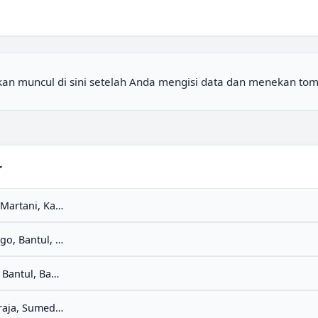
akan muncul di sini setelah Anda mengisi data dan menekan tomb
r
Taman Martani, Kalasan, Sleman, DI Yogyakarta (55571)
Trirenggo, Bantul, Bantul, DI Yogyakarta (55714)
Bantul, Bantul, Bantul, DI Yogyakarta (55711)
Darmaraja, Sumedang, Jawa Barat