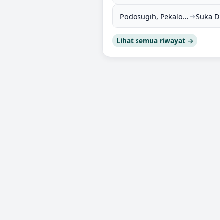
→
Podosugih, Pekalongan Barat, Pekalongan, Jawa Tengah (51111)
Lihat semua riwayat →