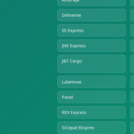
Deliveree
ID Express
JNE Express
J&T Cargo
Lalamove
Paxel
REX Express
SiCepat Ekspres