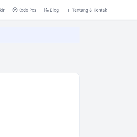
🧭
📝
ℹ️
kir
Kode Pos
Blog
Tentang & Kontak