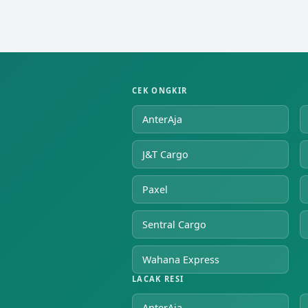
CEK ONGKIR
AnterAja
J&T Cargo
Paxel
Sentral Cargo
Wahana Express
LACAK RESI
AnterAja