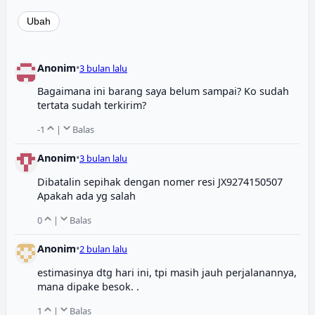
Anonim
•
3 bulan lalu
Bagaimana ini barang saya belum sampai? Ko sudah
tertata sudah terkirim?
-1
|
Balas
Anonim
•
3 bulan lalu
Dibatalin sepihak dengan nomer resi JX9274150507
Apakah ada yg salah
0
|
Balas
Anonim
•
2 bulan lalu
estimasinya dtg hari ini, tpi masih jauh perjalanannya,
mana dipake besok. .
1
|
Balas