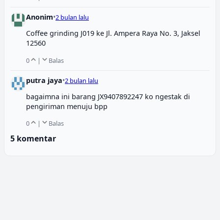
Anonim
•
2 bulan lalu
Coffee grinding J019 ke Jl. Ampera Raya No. 3, Jaksel
12560
0
|
Balas
putra jaya
•
2 bulan lalu
bagaimna ini barang JX9407892247 ko ngestak di
pengiriman menuju bpp
0
|
Balas
5 komentar