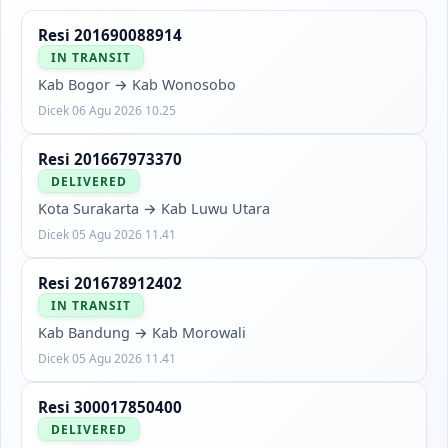
Resi
201690088914
IN TRANSIT
Kab Bogor
→
Kab Wonosobo
Dicek
06 Agu 2026 10.25
Resi
201667973370
DELIVERED
Kota Surakarta
→
Kab Luwu Utara
Dicek
05 Agu 2026 11.41
Resi
201678912402
IN TRANSIT
Kab Bandung
→
Kab Morowali
Dicek
05 Agu 2026 11.41
Resi
300017850400
DELIVERED