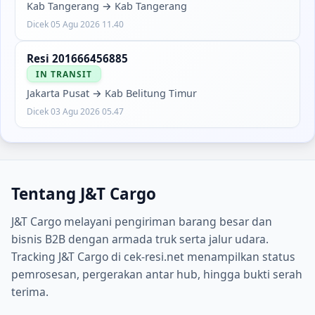
Kab Tangerang
→
Kab Tangerang
Dicek
05 Agu 2026 11.40
Resi
201666456885
IN TRANSIT
Jakarta Pusat
→
Kab Belitung Timur
Dicek
03 Agu 2026 05.47
Tentang
J&T Cargo
J&T Cargo melayani pengiriman barang besar dan
bisnis B2B dengan armada truk serta jalur udara.
Tracking J&T Cargo di cek-resi.net menampilkan status
pemrosesan, pergerakan antar hub, hingga bukti serah
terima.