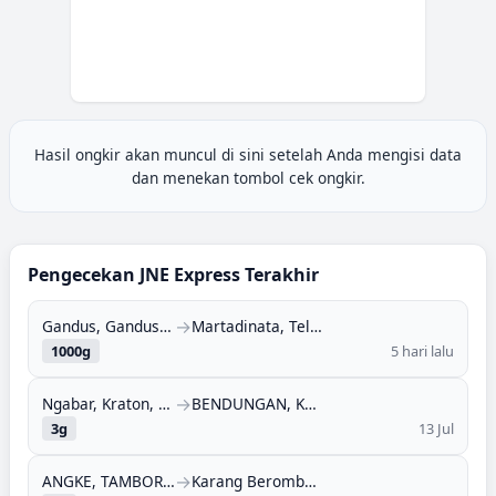
Hasil ongkir akan muncul di sini setelah Anda mengisi data
dan menekan tombol cek ongkir.
Pengecekan
JNE Express
Terakhir
→
Gandus, Gandus, Palembang, Sumatera Selatan (30149)
Martadinata, Teluk Pandan, Kutai Timur, Kalimantan Timur (75651)
1000
g
5 hari lalu
→
Ngabar, Kraton, Pasuruan, Jawa Timur (67151)
BENDUNGAN, KRATON, PASURUAN, JAWA TIMUR (67151)
3
g
13 Jul
→
ANGKE, TAMBORA, JAKARTA BARAT, DKI JAKARTA (11330)
Karang Berombak, Medan Barat, Medan, Sumatera Utara (20117)