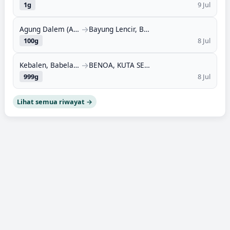
1
g
9 Jul
→
Agung Dalem (Agung Dalam), Banjar Margo, Tulang Bawang, Lampung (34685)
Bayung Lencir, Bayung Lencir, Musi Banyuasin, Sumatera Selatan (30756)
100
g
8 Jul
→
Kebalen, Babelan, Bekasi, Jawa Barat (17613)
BENOA, KUTA SELATAN, BADUNG, BALI (80361)
999
g
8 Jul
Lihat semua riwayat →