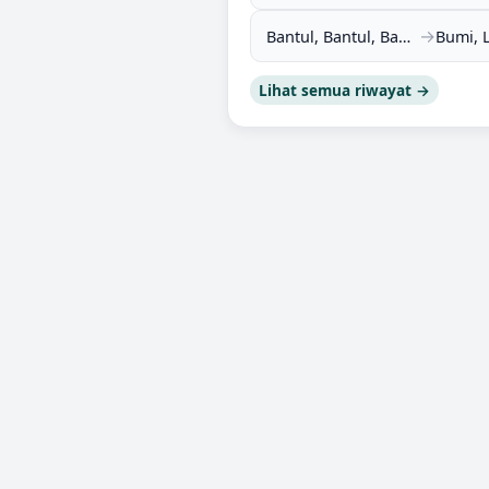
→
Bantul, Bantul, Bantul, DI Yogyakarta (55711)
Lihat semua riwayat →