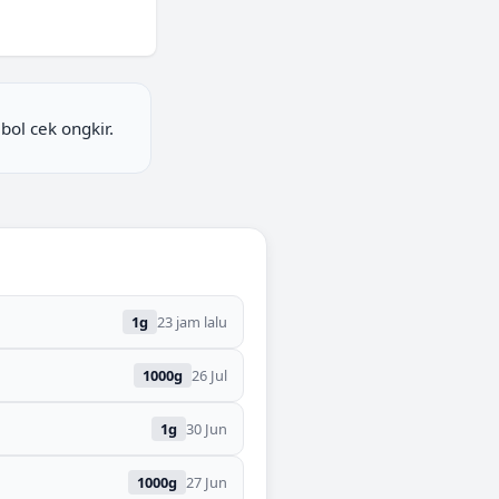
ol cek ongkir.
1
g
23 jam lalu
1000
g
26 Jul
1
g
30 Jun
1000
g
27 Jun