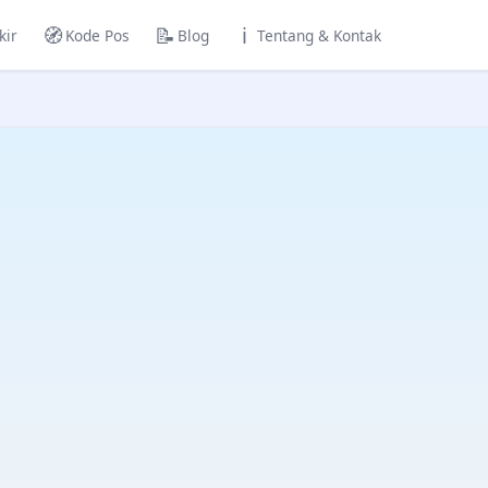
🧭
📝
ℹ️
kir
Kode Pos
Blog
Tentang & Kontak