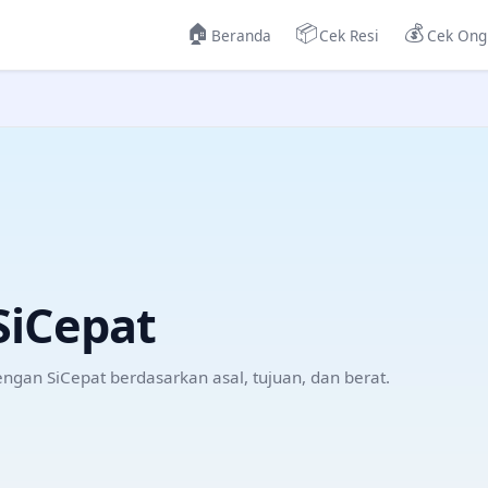
🏠
📦
💰
Beranda
Cek Resi
Cek Ong
SiCepat
dengan
SiCepat
berdasarkan asal, tujuan, dan berat.