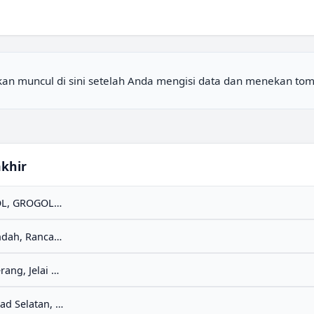
akan muncul di sini setelah Anda mengisi data dan menekan tomb
khir
GROGOL, GROGOL PETAMBURAN, JAKARTA BARAT, DKI JAKARTA (11450)
Alamendah, Ranca Bali, Bandung, Jawa Barat (40363)
Tanggerang, Jelai Hulu, Ketapang, Kalimantan Barat (78876)
Mopugad Selatan, Dumoga Utara, Bolaang Mongondow (Bolmong), Sulawesi Utara (95734)