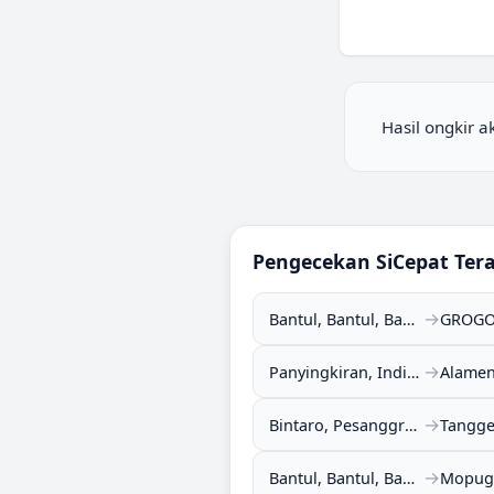
Hasil ongkir 
Pengecekan
SiCepat
Tera
→
Bantul, Bantul, Bantul, DI Yogyakarta (55711)
→
Panyingkiran, Indihiang, Tasikmalaya, Jawa Barat (46136)
→
Bintaro, Pesanggrahan, Jakarta Selatan, DKI Jakarta (12330)
→
Bantul, Bantul, Bantul, DI Yogyakarta (55711)