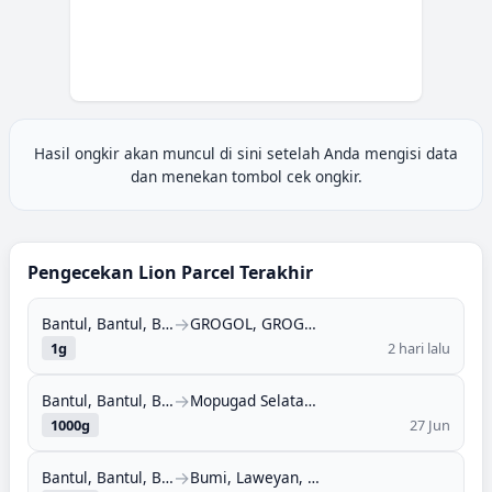
Hasil ongkir akan muncul di sini setelah Anda mengisi data
dan menekan tombol cek ongkir.
Pengecekan
Lion Parcel
Terakhir
→
Bantul, Bantul, Bantul, DI Yogyakarta (55711)
GROGOL, GROGOL PETAMBURAN, JAKARTA BARAT, DKI JAKARTA (11450)
1
g
2 hari lalu
→
Bantul, Bantul, Bantul, DI Yogyakarta (55711)
Mopugad Selatan, Dumoga Utara, Bolaang Mongondow (Bolmong), Sulawesi Utara (95734)
1000
g
27 Jun
→
Bantul, Bantul, Bantul, DI Yogyakarta (55711)
Bumi, Laweyan, Surakarta (Solo), Jawa Tengah (57148)