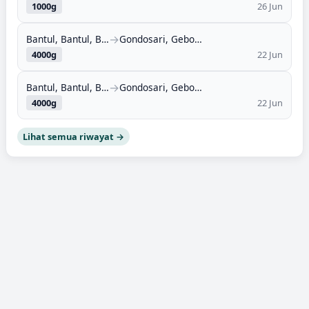
1000
g
26 Jun
→
Bantul, Bantul, Bantul, DI Yogyakarta (55711)
Gondosari, Gebog, Kudus, Jawa Tengah (59354)
4000
g
22 Jun
→
Bantul, Bantul, Bantul, DI Yogyakarta (55711)
Gondosari, Gebog, Kudus, Jawa Tengah (59354)
4000
g
22 Jun
Lihat semua riwayat →