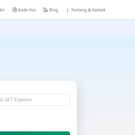
🧭
📝
ℹ️
kir
Kode Pos
Blog
Tentang & Kontak