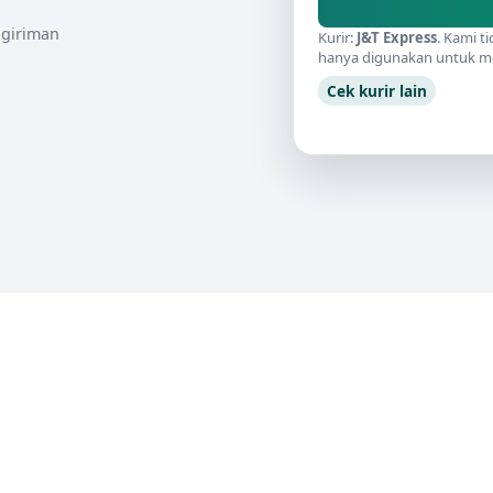
engiriman
Kurir:
J&T Express
. Kami t
hanya digunakan untuk me
Cek kurir lain