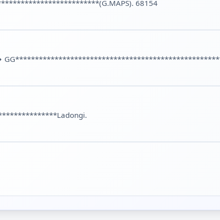
*************************(G.MAPS). 68154
→
GG****************************************************
***************Ladongi.