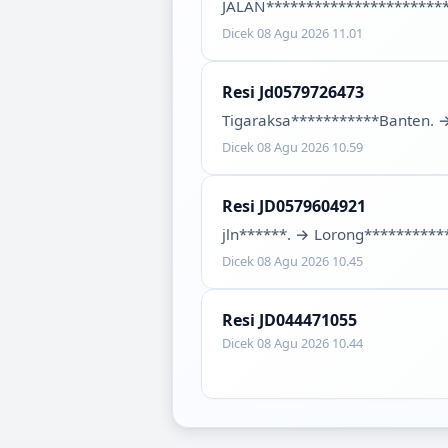
JALAN***********************
Dicek
08 Agu 2026 11.01
Resi
Jd0579726473
Tigaraksa***********Banten.
Dicek
08 Agu 2026 10.59
Resi
JD0579604921
jln******.
→
Lorong**********
Dicek
08 Agu 2026 10.45
Resi
JD044471055
Dicek
08 Agu 2026 10.44