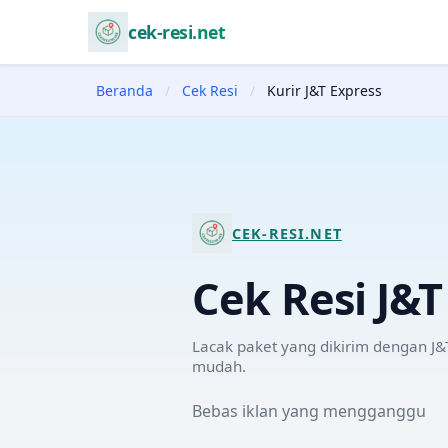
cek-resi.net
Beranda
/
Cek Resi
/
Kurir J&T Express
CEK-RESI.NET
Cek Resi
J&T
Lacak paket yang dikirim dengan
J&
mudah.
Bebas iklan yang mengganggu