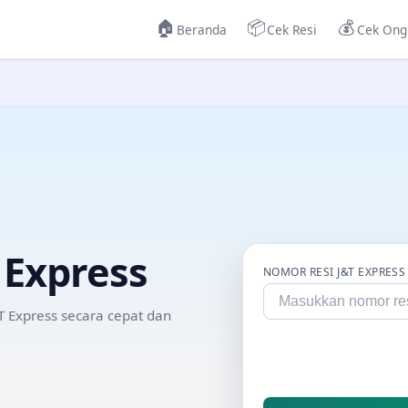
🏠
📦
💰
Beranda
Cek Resi
Cek Ong
 Express
NOMOR RESI
J&T EXPRESS
T Express
secara cepat dan