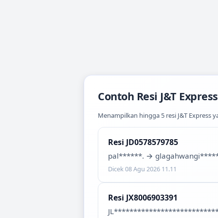
Contoh Resi
J&T Express
Menampilkan hingga
5
resi
J&T Express
ya
Resi
JD0578579785
pal******.
→
glagahwangi*****
Dicek
08 Agu 2026 11.11
Resi
JX8006903391
JL**************************