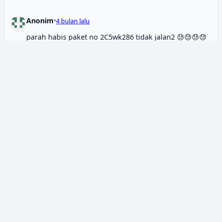
Anonim
•
4 bulan lalu
parah habis paket no 2C5wk286 tidak jalan2 😓😓😓😓
0
|
Balas
Anonim
•
4 bulan lalu
Lain kali tidak akan mau pakai wahana lagi, 3 hari
paket belum sampai2 😡😡
0
|
Balas
Khoirin nida
•
4 bulan lalu
Kapan paketku sampai lama sekali, gak nyampe
nyampe, padahal paketan itu pesenan orang semua😭
😭😭
0
|
Balas
Khoirin nida
•
4 bulan lalu