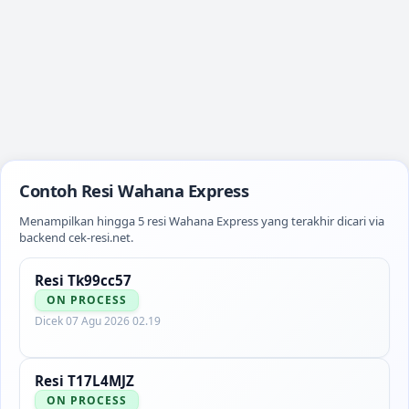
Contoh Resi
Wahana Express
Menampilkan hingga
5
resi
Wahana Express
yang terakhir dicari via
backend cek-resi.net.
Resi
Tk99cc57
ON PROCESS
Dicek
07 Agu 2026 02.19
Resi
T17L4MJZ
ON PROCESS