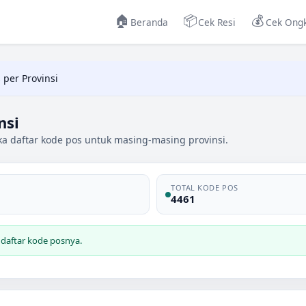
🏠
📦
💰
Beranda
Cek Resi
Cek Ongk
 per Provinsi
nsi
ka daftar kode pos untuk masing-masing provinsi.
TOTAL KODE POS
4461
 daftar kode posnya.