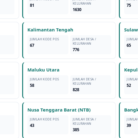
KELURAHAN
81
75
1630
Kalimantan Tengah
Sulaw
JUMLAH KODE POS
JUMLAH DESA /
JUMLA
KELURAHAN
67
65
776
Maluku Utara
Kepul
JUMLAH KODE POS
JUMLAH DESA /
JUMLA
KELURAHAN
58
52
828
Nusa Tenggara Barat (NTB)
Bangk
JUMLAH KODE POS
JUMLAH DESA /
JUMLA
KELURAHAN
43
39
385