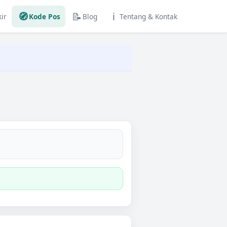
🧭
📝
ℹ️
ir
Kode Pos
Blog
Tentang & Kontak