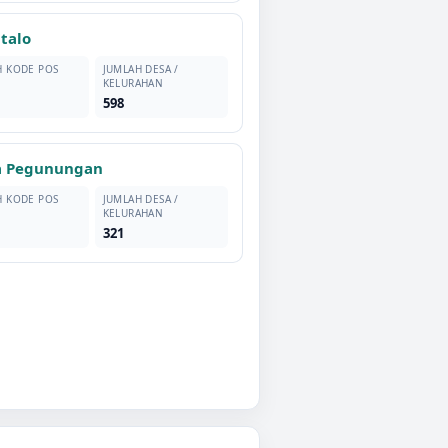
talo
H KODE POS
JUMLAH DESA /
KELURAHAN
598
a Pegunungan
H KODE POS
JUMLAH DESA /
KELURAHAN
321