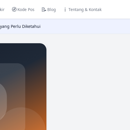
🧭
📝
ℹ️
kir
Kode Pos
Blog
Tentang & Kontak
 yang Perlu Diketahui