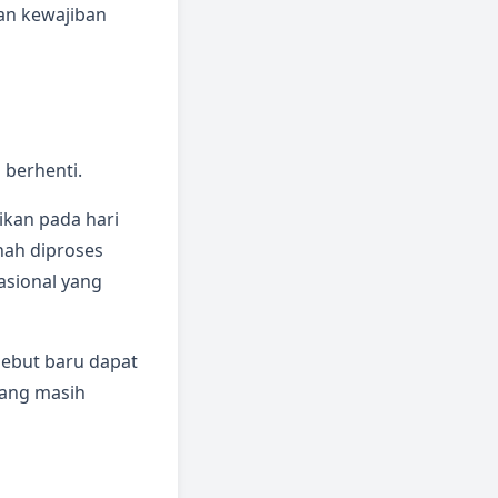
dan kewajiban
 berhenti.
ikan pada hari
nah diproses
asional yang
rsebut baru dapat
yang masih