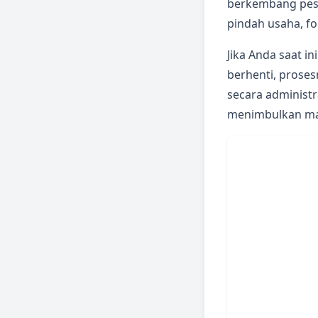
berkembang pesat
pindah usaha, fok
Jika Anda saat i
berhenti, proses
secara administr
menimbulkan mas