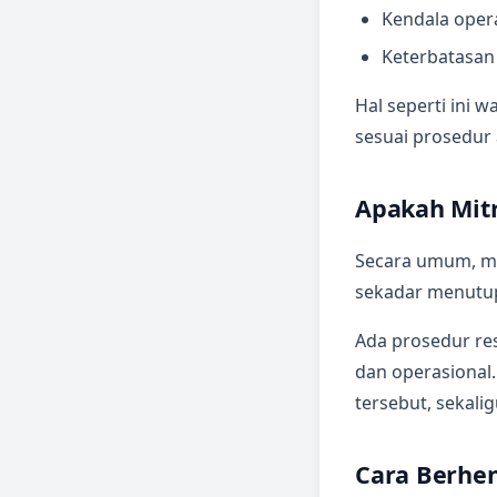
Kendala opera
Keterbatasan
Hal seperti ini 
sesuai prosedur 
Apakah Mitr
Secara umum, mi
sekadar menutup
Ada prosedur res
dan operasional.
tersebut, sekali
Cara Berhen