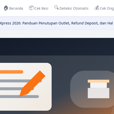
🏠
📦
🔍
💰
Beranda
Cek Resi
Deteksi Otomatis
Cek Ong
a Xpress 2026: Panduan Penutupan Outlet, Refund Deposit, dan Hal