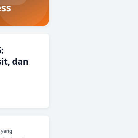
:
it, dan
t yang