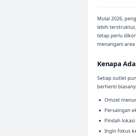
Mulai 2026, pen
lebih terstruktu
tetap perlu diko
menangani area
Kenapa Ada 
Setiap outlet pu
berhenti biasany
Omzet menu
Persaingan ek
Pindah lokasi
Ingin fokus ke