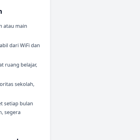
h
m atau main
bil dari WiFi dan
t ruang belajar,
oritas sekolah,
t setiap bulan
n, segera