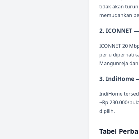
tidak akan turun
memudahkan pen
2. ICONNET — 
ICONNET 20 Mbps
perlu diperhatik
Mangunreja dan 
3. IndiHome 
IndiHome tersed
~Rp 230.000/bula
dipilih.
Tabel Perb