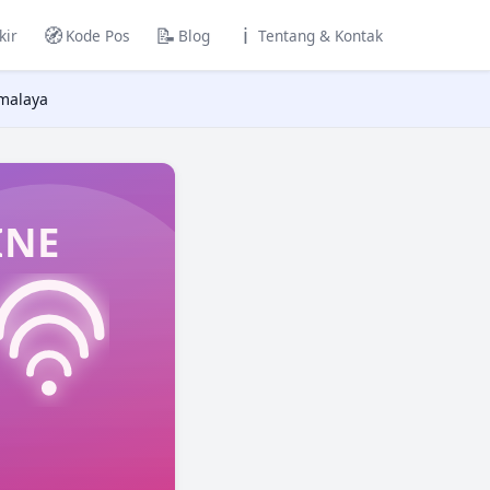
🧭
📝
ℹ️
kir
Kode Pos
Blog
Tentang & Kontak
malaya