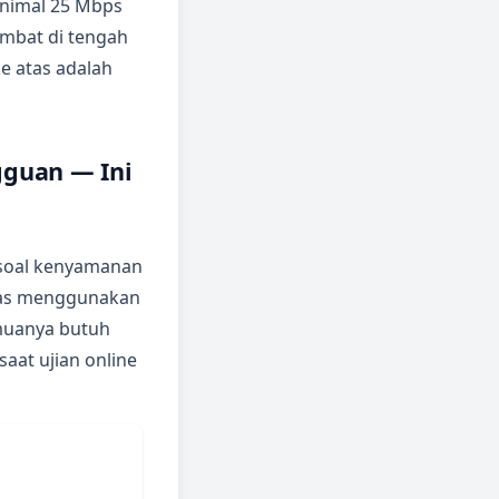
inimal 25 Mbps
ambat di tengah
e atas adalah
gguan — Ini
 soal kenyamanan
ugas menggunakan
emuanya butuh
saat ujian online