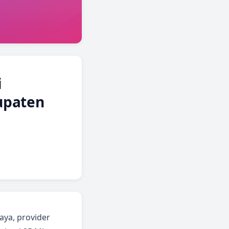
i
upaten
ya, provider