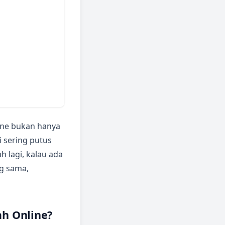
line bukan hanya
i sering putus
h lagi, kalau ada
g sama,
ah Online?