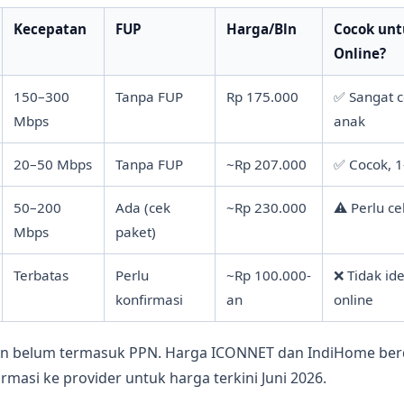
Kecepatan
FUP
Harga/Bln
Cocok unt
Online?
150–300
Tanpa FUP
Rp 175.000
✅ Sangat c
Mbps
anak
20–50 Mbps
Tanpa FUP
~Rp 207.000
✅ Cocok, 
50–200
Ada (cek
~Rp 230.000
⚠️ Perlu c
Mbps
paket)
Terbatas
Perlu
~Rp 100.000-
❌ Tidak ide
konfirmasi
an
online
on belum termasuk PPN. Harga ICONNET dan IndiHome ber
rmasi ke provider untuk harga terkini Juni 2026.