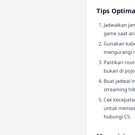
Tips Optima
Jadwalkan ja
game saat ana
Gunakan kabel
mengurangi ri
Pastikan rout
bukan di poj
Buat jadwal i
streaming hib
Cek kecepatan
untuk memasti
hubungi CS.