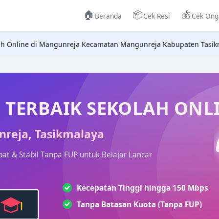
🏠
📦
💰
Beranda
Cek Resi
Cek Ong
lah Online di Mangunreja Kecamatan Mangunreja Kabupaten Tasik