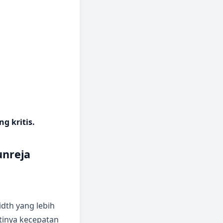
g kritis.
unreja
dth yang lebih
tinya kecepatan