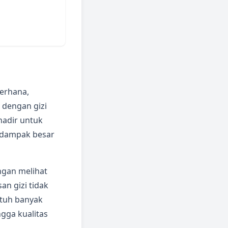
derhana,
 dengan gizi
hadir untuk
i dampak besar
gan melihat
an gizi tidak
ntuh banyak
ngga kualitas