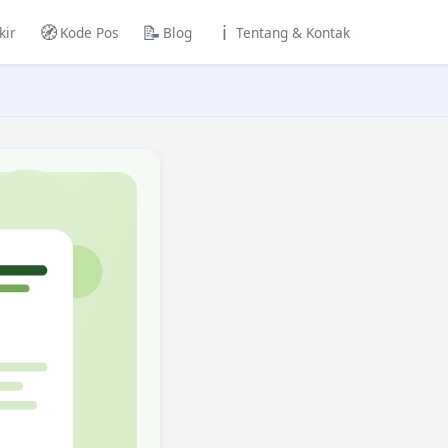
🧭
📝
ℹ️
kir
Kode Pos
Blog
Tentang & Kontak