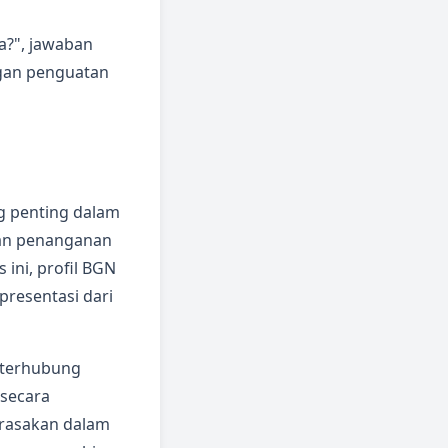
a?", jawaban
gan penguatan
g penting dalam
kan penanganan
s ini, profil BGN
presentasi dari
i terhubung
secara
irasakan dalam