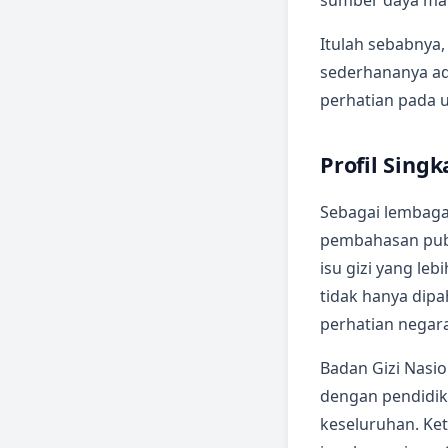
sumber daya man
Itulah sebabnya,
sederhananya a
perhatian pada u
Profil Sing
Sebagai lembaga 
pembahasan publ
isu gizi yang leb
tidak hanya dipa
perhatian negara
Badan Gizi Nasion
dengan pendidik
keseluruhan. Ke