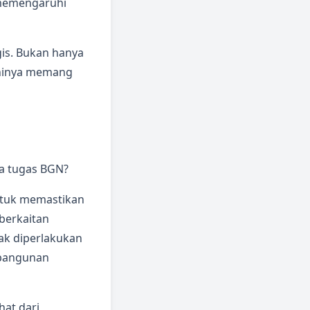
a memengaruhi
gis. Bukan hanya
aninya memang
pa tugas BGN?
ntuk memastikan
berkaitan
dak diperlakukan
mbangunan
hat dari