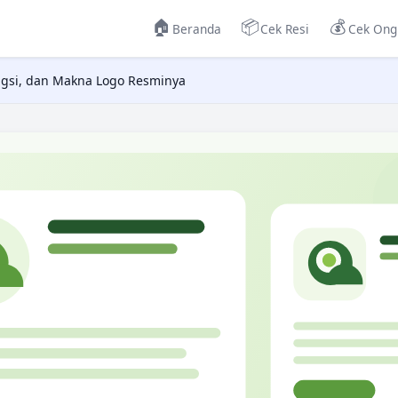
🏠
📦
💰
Beranda
Cek Resi
Cek Ong
ungsi, dan Makna Logo Resminya