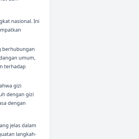
kat nasional. Ini
tempatkan
ng berhubungan
andangan umum,
n terhadap
ahwa gizi
uh dengan gizi
wasa dengan
ang jelas dalam
guatan langkah-