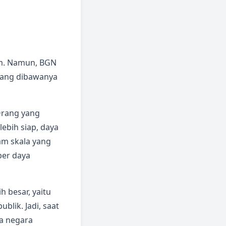
um. Namun, BGN
yang dibawanya
 Orang yang
ebih siap, daya
am skala yang
ber daya
h besar, yaitu
lik. Jadi, saat
a negara