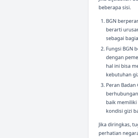
beberapa sisi.
BGN berperan 
berarti urusa
sebagai bagia
Fungsi BGN b
dengan pemen
hal ini bisa
kebutuhan giz
Peran Badan 
berhubungan 
baik memilik
kondisi gizi 
Jika diringkas, 
perhatian negar