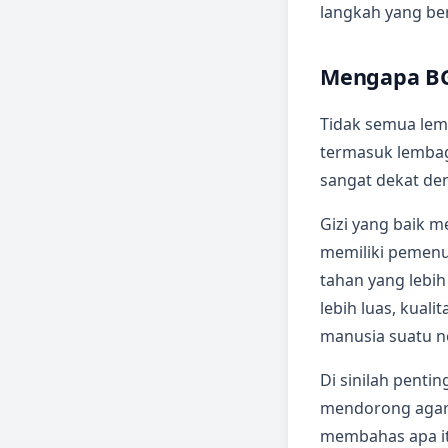
langkah yang ber
Mengapa BG
Tidak semua le
termasuk lembag
sangat dekat de
Gizi yang baik m
memiliki pemenuh
tahan yang lebih
lebih luas, kual
manusia suatu n
Di sinilah penti
mendorong agar i
membahas apa i