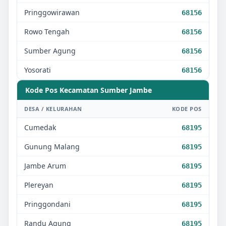
Pringgowirawan
68156
Rowo Tengah
68156
Sumber Agung
68156
Yosorati
68156
Kode Pos Kecamatan
Sumber Jambe
DESA / KELURAHAN
KODE POS
Cumedak
68195
Gunung Malang
68195
Jambe Arum
68195
Plereyan
68195
Pringgondani
68195
Randu Agung
68195