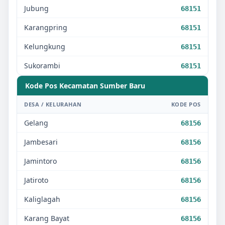
Jubung
68151
Karangpring
68151
Kelungkung
68151
Sukorambi
68151
Kode Pos Kecamatan
Sumber Baru
DESA / KELURAHAN
KODE POS
Gelang
68156
Jambesari
68156
Jamintoro
68156
Jatiroto
68156
Kaliglagah
68156
Karang Bayat
68156