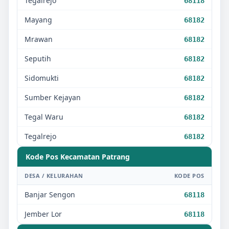
Tegalrejo
68118
Mayang
68182
Mrawan
68182
Seputih
68182
Sidomukti
68182
Sumber Kejayan
68182
Tegal Waru
68182
Tegalrejo
68182
Kode Pos Kecamatan
Patrang
DESA / KELURAHAN
KODE POS
Banjar Sengon
68118
Jember Lor
68118