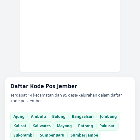
Daftar Kode Pos
Jember
Terdapat
14
kecamatan dan
95
desa/kelurahan dalam daftar
kode pos
Jember
.
Ajung
Ambulu
Balung
Bangsalsari
Jombang
Kalisat
Kaliwates
Mayang
Patrang
Pakusari
Sukorambi
Sumber Baru
Sumber Jambe