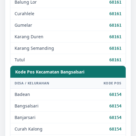
Balung Lor
68161
Curahlele
68161
Gumelar
68161
Karang Duren
68161
Karang Semanding
68161
Tutul
68161
Kode Pos Kecamatan
Bangsalsari
DESA / KELURAHAN
KODE POS
Badean
68154
Bangsalsari
68154
Banjarsari
68154
Curah Kalong
68154