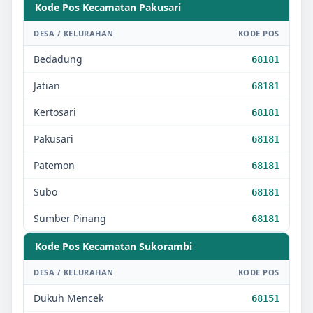
Kode Pos Kecamatan
Pakusari
DESA / KELURAHAN
KODE POS
Bedadung
68181
Jatian
68181
Kertosari
68181
Pakusari
68181
Patemon
68181
Subo
68181
Sumber Pinang
68181
Kode Pos Kecamatan
Sukorambi
DESA / KELURAHAN
KODE POS
Dukuh Mencek
68151