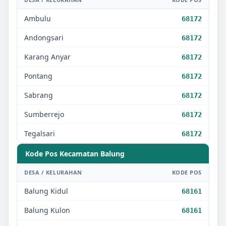
Ambulu
68172
Andongsari
68172
Karang Anyar
68172
Pontang
68172
Sabrang
68172
Sumberrejo
68172
Tegalsari
68172
Kode Pos Kecamatan
Balung
DESA / KELURAHAN
KODE POS
Balung Kidul
68161
Balung Kulon
68161