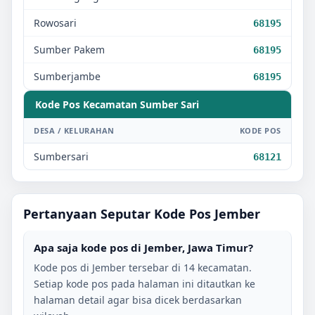
Rowosari
68195
Sumber Pakem
68195
Sumberjambe
68195
Kode Pos Kecamatan
Sumber Sari
DESA / KELURAHAN
KODE POS
Sumbersari
68121
Pertanyaan Seputar Kode Pos
Jember
Apa saja kode pos di
Jember
,
Jawa Timur
?
Kode pos di
Jember
tersebar di
14
kecamatan.
Setiap kode pos pada halaman ini ditautkan ke
halaman detail agar bisa dicek berdasarkan