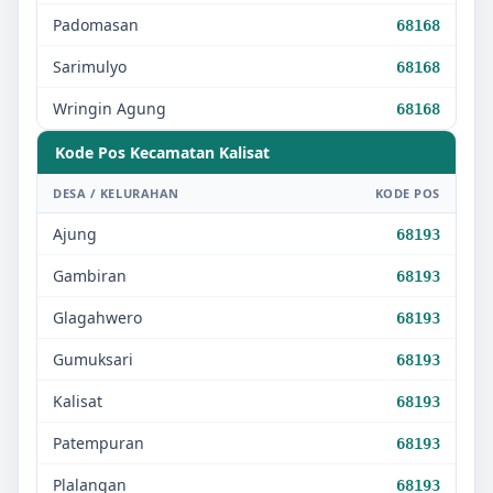
Padomasan
68168
Sarimulyo
68168
Wringin Agung
68168
Kode Pos Kecamatan
Kalisat
DESA / KELURAHAN
KODE POS
Ajung
68193
Gambiran
68193
Glagahwero
68193
Gumuksari
68193
Kalisat
68193
Patempuran
68193
Plalangan
68193