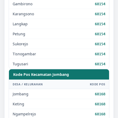
Gambirono
68154
Karangsono
68154
Langkap
68154
Petung
68154
Sukorejo
68154
Tisnogambar
68154
Tugusari
68154
Kode Pos Kecamatan
Jombang
DESA / KELURAHAN
KODE POS
Jombang
68168
Keting
68168
Ngampelrejo
68168