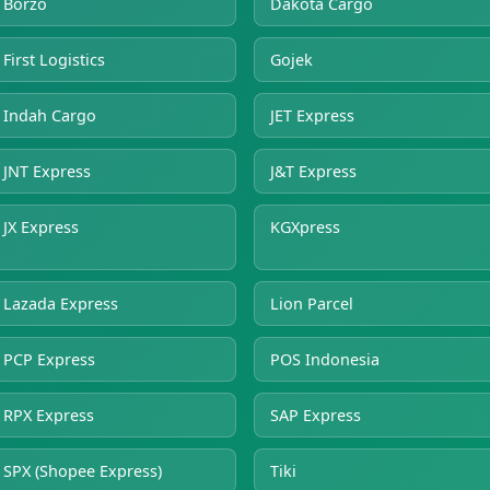
Borzo
Dakota Cargo
First Logistics
Gojek
Indah Cargo
JET Express
JNT Express
J&T Express
JX Express
KGXpress
Lazada Express
Lion Parcel
PCP Express
POS Indonesia
RPX Express
SAP Express
SPX (Shopee Express)
Tiki