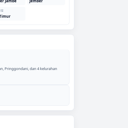
er Jambe
Jember
SI
 Timur
n, Pringgondani, dan 4 kelurahan