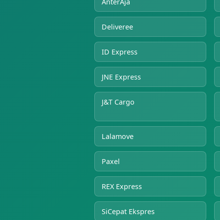
AnterAja
Deliveree
ID Express
JNE Express
J&T Cargo
Lalamove
Paxel
REX Express
SiCepat Ekspres