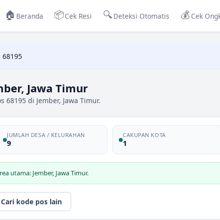
🏠
📦
🔍
💰
Beranda
Cek Resi
Deteksi Otomatis
Cek Ongk
 68195
mber, Jawa Timur
s 68195 di Jember, Jawa Timur.
JUMLAH DESA / KELURAHAN
CAKUPAN KOTA
9
1
rea utama: Jember, Jawa Timur.
Cari kode pos lain