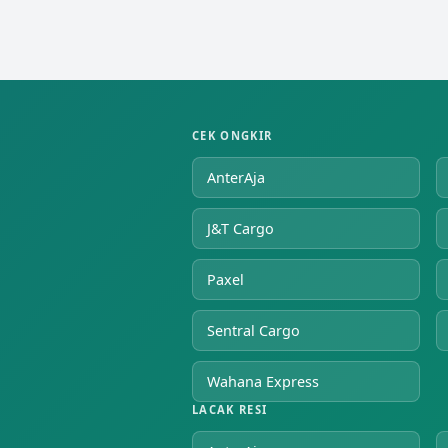
CEK ONGKIR
AnterAja
J&T Cargo
Paxel
Sentral Cargo
Wahana Express
LACAK RESI