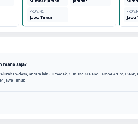
Sumber Jambe
Jember
Sumb
PROVINSI
PROVIN
Jawa Timur
Jawa
n mana saja?
kelurahan/desa, antara lain Cumedak, Gunung Malang, Jambe Arum, Plereya
er, Jawa Timur.