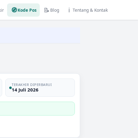
🧭
📝
ℹ️
ir
Kode Pos
Blog
Tentang & Kontak
TERAKHIR DIPERBARUI
14 Juli 2026