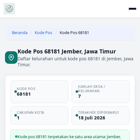
Beranda
/
Kode Pos
/
Kode Pos 68181
Kode Pos 68181 Jember, Jawa Timur
Daftar kelurahan untuk kode pos 68181 di Jember, Jawa
Timur.
JUMLAH DESA /
KODE POS
KELURAHAN
68181
7
CAKUPAN KOTA
TERAKHIR DIPERBARUI
1
18 Juli 2026
Kode pos 68181 terpetakan ke satu area utama: Jember,