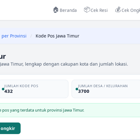
🏠
📦
💰
Beranda
Cek Resi
Cek Ongk
 per Provinsi
/
Kode Pos Jawa Timur
ur
 Jawa Timur, lengkap dengan cakupan kota dan jumlah lokasi.
JUMLAH KODE POS
JUMLAH DESA / KELURAHAN
432
3700
pos yang terdata untuk provinsi
Jawa Timur
.
 ongkir