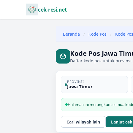
cek-resi.net
Beranda
/
Kode Pos
/
Kode Pos
Kode Pos Jawa Tim
Daftar kode pos untuk provinsi
PROVINSI
Jawa Timur
Halaman ini merangkum semua kode 
Cari wilayah lain
Lanjut cek