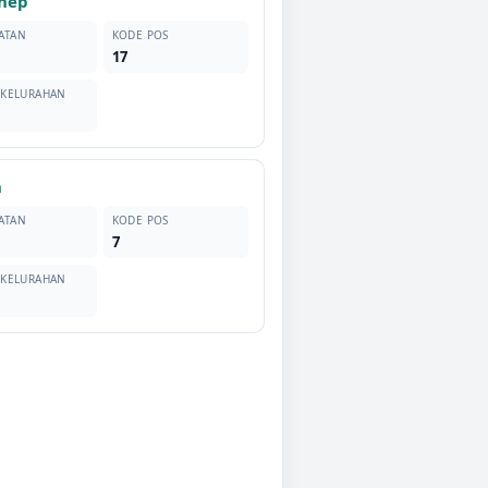
nep
ATAN
KODE POS
17
 KELURAHAN
n
ATAN
KODE POS
7
 KELURAHAN