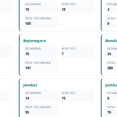
KECAMATAN
KODE POS
KECAM
10
18
2
DESA / KELURAHAN
DESA /
105
8
Bojonegoro
Bond
KECAMATAN
KODE POS
KECAM
10
7
24
DESA / KELURAHAN
DESA /
141
260
Jember
Jomb
KECAMATAN
KODE POS
KECAM
14
15
6
DESA / KELURAHAN
DESA /
95
79