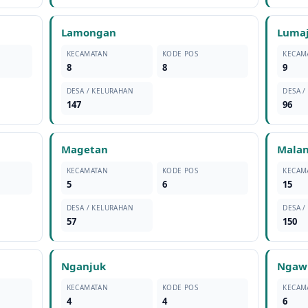
Lamongan
Luma
KECAMATAN
KODE POS
KECAM
8
8
9
DESA / KELURAHAN
DESA /
147
96
Magetan
Mala
KECAMATAN
KODE POS
KECAM
5
6
15
DESA / KELURAHAN
DESA /
57
150
Nganjuk
Ngaw
KECAMATAN
KODE POS
KECAM
4
4
6