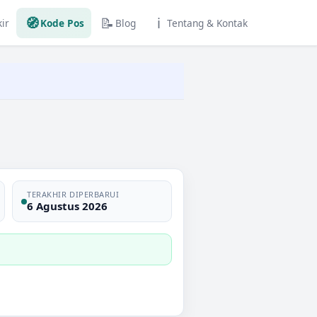
🧭
📝
ℹ️
ir
Kode Pos
Blog
Tentang & Kontak
TERAKHIR DIPERBARUI
6 Agustus 2026