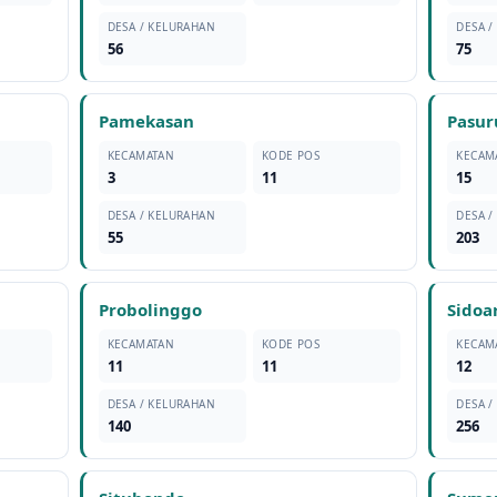
DESA / KELURAHAN
DESA /
56
75
Pamekasan
Pasur
KECAMATAN
KODE POS
KECAM
3
11
15
DESA / KELURAHAN
DESA /
55
203
Probolinggo
Sidoa
KECAMATAN
KODE POS
KECAM
11
11
12
DESA / KELURAHAN
DESA /
140
256