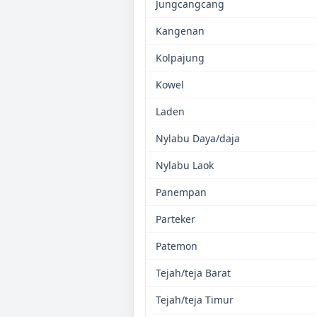
Jungcangcang
Kangenan
Kolpajung
Kowel
Laden
Nylabu Daya/daja
Nylabu Laok
Panempan
Parteker
Patemon
Tejah/teja Barat
Tejah/teja Timur