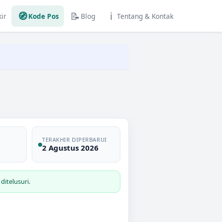
🧭
📝
ℹ️
ir
Kode Pos
Blog
Tentang & Kontak
TERAKHIR DIPERBARUI
2 Agustus 2026
itelusuri.