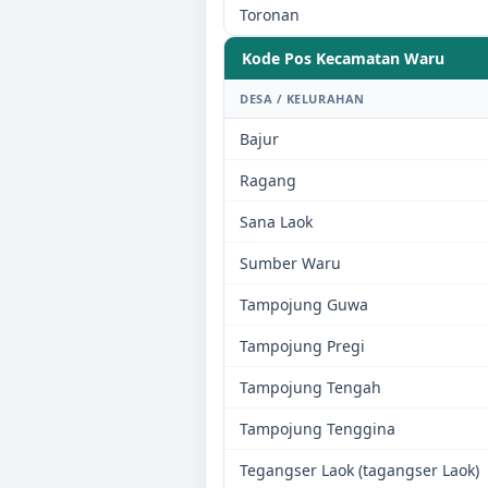
Toronan
Kode Pos Kecamatan
Waru
DESA / KELURAHAN
Bajur
Ragang
Sana Laok
Sumber Waru
Tampojung Guwa
Tampojung Pregi
Tampojung Tengah
Tampojung Tenggina
Tegangser Laok (tagangser Laok)