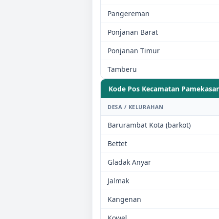
Pangereman
Ponjanan Barat
Ponjanan Timur
Tamberu
Kode Pos Kecamatan
Pamekasa
DESA / KELURAHAN
Barurambat Kota (barkot)
Bettet
Gladak Anyar
Jalmak
Kangenan
Kowel