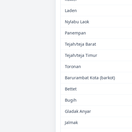
Laden
Nylabu Laok
Panempan
Tejah/teja Barat
Tejah/teja Timur
Toronan
Barurambat Kota (barkot)
Bettet
Bugih
Gladak Anyar
Jalmak