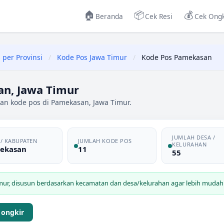
🏠
📦
💰
Beranda
Cek Resi
Cek Ongk
 per Provinsi
/
Kode Pos Jawa Timur
/
Kode Pos Pamekasan
n, Jawa Timur
dan kode pos di Pamekasan, Jawa Timur.
JUMLAH DESA /
 / KABUPATEN
JUMLAH KODE POS
KELURAHAN
ekasan
11
55
mur
, disusun berdasarkan kecamatan dan desa/kelurahan agar lebih mudah d
 ongkir