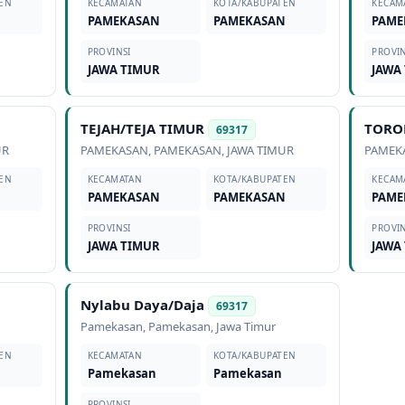
EN
KECAMATAN
KOTA/KABUPATEN
KECAM
N
PAMEKASAN
PAMEKASAN
PAME
PROVINSI
PROVIN
JAWA TIMUR
JAWA
TEJAH/TEJA TIMUR
TORO
69317
UR
PAMEKASAN
,
PAMEKASAN
,
JAWA TIMUR
PAMEK
EN
KECAMATAN
KOTA/KABUPATEN
KECAM
N
PAMEKASAN
PAMEKASAN
PAME
PROVINSI
PROVIN
JAWA TIMUR
JAWA
Nylabu Daya/Daja
69317
Pamekasan
,
Pamekasan
,
Jawa Timur
EN
KECAMATAN
KOTA/KABUPATEN
Pamekasan
Pamekasan
PROVINSI