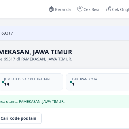
🏠
📦
💰
Beranda
Cek Resi
Cek Ongk
 69317
AMEKASAN, JAWA TIMUR
pos 69317 di PAMEKASAN, JAWA TIMUR.
JUMLAH DESA / KELURAHAN
CAKUPAN KOTA
14
1
 area utama: PAMEKASAN, JAWA TIMUR.
Cari kode pos lain