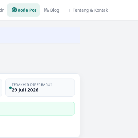
🧭
📝
ℹ️
ir
Kode Pos
Blog
Tentang & Kontak
TERAKHIR DIPERBARUI
29 Juli 2026