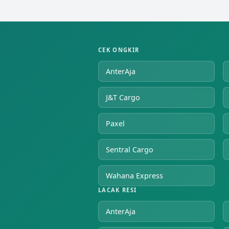
CEK ONGKIR
AnterAja
J&T Cargo
Paxel
Sentral Cargo
Wahana Express
LACAK RESI
AnterAja