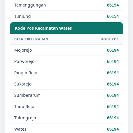
Temenggungan
66154
Tunjung
66154
Kode Pos Kecamatan
Wates
DESA / KELURAHAN
KODE POS
Mojorejo
66194
Purworejo
66194
Ringin Rejo
66194
Sukorejo
66194
Sumberarum
66194
Tugu Rejo
66194
Tulungrejo
66194
Wates
66194