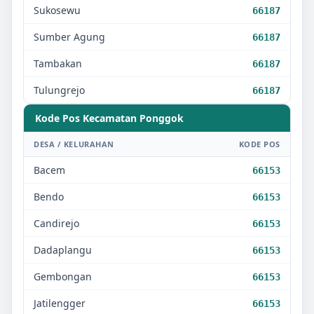
Sukosewu
66187
Sumber Agung
66187
Tambakan
66187
Tulungrejo
66187
Kode Pos Kecamatan
Ponggok
DESA / KELURAHAN
KODE POS
Bacem
66153
Bendo
66153
Candirejo
66153
Dadaplangu
66153
Gembongan
66153
Jatilengger
66153