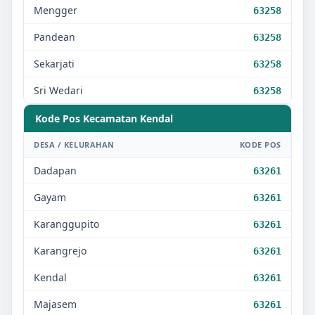
Mengger
63258
Pandean
63258
Sekarjati
63258
Sri Wedari
63258
Kode Pos Kecamatan
Kendal
DESA / KELURAHAN
KODE POS
Dadapan
63261
Gayam
63261
Karanggupito
63261
Karangrejo
63261
Kendal
63261
Majasem
63261