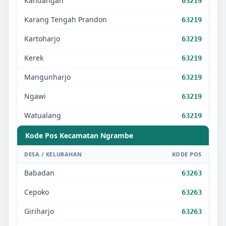
Kandangan
63219
Karang Tengah Prandon
63219
Kartoharjo
63219
Kerek
63219
Mangunharjo
63219
Ngawi
63219
Watualang
63219
Kode Pos Kecamatan
Ngrambe
DESA / KELURAHAN
KODE POS
Babadan
63263
Cepoko
63263
Giriharjo
63263