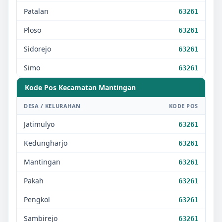
Patalan
63261
Ploso
63261
Sidorejo
63261
Simo
63261
Kode Pos Kecamatan
Mantingan
DESA / KELURAHAN
KODE POS
Jatimulyo
63261
Kedungharjo
63261
Mantingan
63261
Pakah
63261
Pengkol
63261
Sambirejo
63261