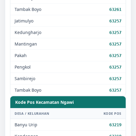
Tambak Boyo
63261
Jatimulyo
63257
Kedungharjo
63257
Mantingan
63257
Pakah
63257
Pengkol
63257
Sambirejo
63257
Tambak Boyo
63257
Kode Pos Kecamatan
Ngawi
DESA / KELURAHAN
KODE POS
Banyu Urip
63219