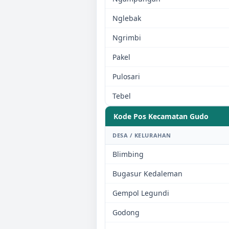
Nglebak
Ngrimbi
Pakel
Pulosari
Tebel
Kode Pos Kecamatan
Gudo
DESA / KELURAHAN
Blimbing
Bugasur Kedaleman
Gempol Legundi
Godong