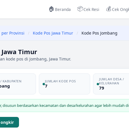
🏠
📦
💰
Beranda
Cek Resi
Cek Ongk
 per Provinsi
/
Kode Pos Jawa Timur
/
Kode Pos Jombang
 Jawa Timur
an kode pos di Jombang, Jawa Timur.
JUMLAH DESA /
 / KABUPATEN
JUMLAH KODE POS
KELURAHAN
bang
7
79
r
, disusun berdasarkan kecamatan dan desa/kelurahan agar lebih mudah dit
 ongkir