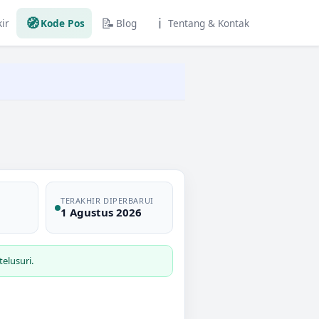
🧭
📝
ℹ️
ir
Kode Pos
Blog
Tentang & Kontak
TERAKHIR DIPERBARUI
1 Agustus 2026
elusuri.