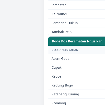
Jombatan
Kaliwungu
Sambong Dukuh
Tambak Rejo
Kode Pos Kecamatan
Ngusikan
DESA / KELURAHAN
Asem Gede
Cupak
Keboan
Kedung Bogo
Ketapang Kuning
Kromong