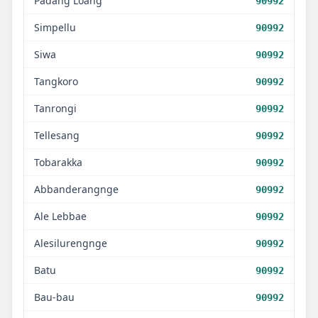
Padang Loang
90992
Simpellu
90992
Siwa
90992
Tangkoro
90992
Tanrongi
90992
Tellesang
90992
Tobarakka
90992
Abbanderangnge
90992
Ale Lebbae
90992
Alesilurengnge
90992
Batu
90992
Bau-bau
90992