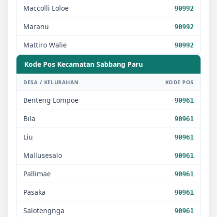
Maccolli Loloe
90992
Maranu
90992
Mattiro Walie
90992
Kode Pos Kecamatan
Sabbang Paru
DESA / KELURAHAN
KODE POS
Benteng Lompoe
90961
Bila
90961
Liu
90961
Mallusesalo
90961
Pallimae
90961
Pasaka
90961
Salotengnga
90961