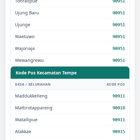
Tonralipue
90951
Ujung Baru
90951
Ujunge
90951
Waetuwo
90951
Wajoriaja
90951
Wewangrewu
90951
Kode Pos Kecamatan
Tempe
DESA / KELURAHAN
KODE POS
Maddukkelleng
90911
Mattirotappareng
90918
Watallipue
90911
Atakkae
90915