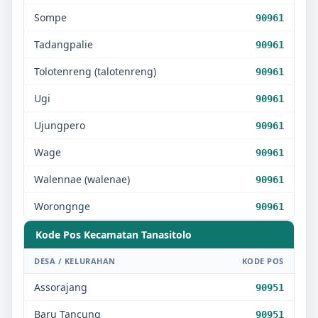
Sompe
90961
Tadangpalie
90961
Tolotenreng (talotenreng)
90961
Ugi
90961
Ujungpero
90961
Wage
90961
Walennae (walenae)
90961
Worongnge
90961
Kode Pos Kecamatan
Tanasitolo
DESA / KELURAHAN
KODE POS
Assorajang
90951
Baru Tancung
90951