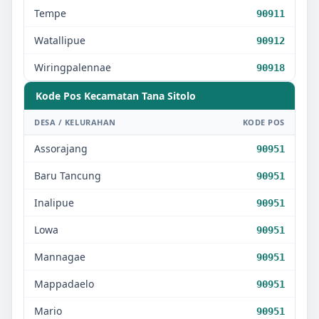
Tempe
90911
Watallipue
90912
Wiringpalennae
90918
Kode Pos Kecamatan
Tana Sitolo
DESA / KELURAHAN
KODE POS
Assorajang
90951
Baru Tancung
90951
Inalipue
90951
Lowa
90951
Mannagae
90951
Mappadaelo
90951
Mario
90951