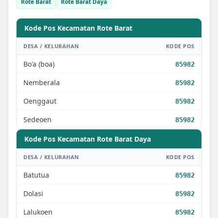
Rote Barat
Rote Barat Daya
Kode Pos Kecamatan
Rote Barat
DESA / KELURAHAN
KODE POS
Bo'a (boa)
85982
Nemberala
85982
Oenggaut
85982
Sedeoen
85982
Kode Pos Kecamatan
Rote Barat Daya
DESA / KELURAHAN
KODE POS
Batutua
85982
Dolasi
85982
Lalukoen
85982