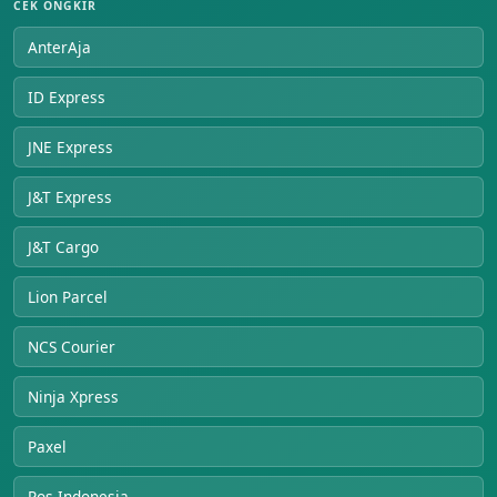
CEK ONGKIR
AnterAja
ID Express
JNE Express
J&T Express
J&T Cargo
Lion Parcel
NCS Courier
Ninja Xpress
Paxel
Pos Indonesia