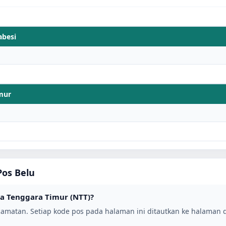
abesi
imur
Pos
Belu
a Tenggara Timur (NTT)
?
amatan. Setiap kode pos pada halaman ini ditautkan ke halaman d