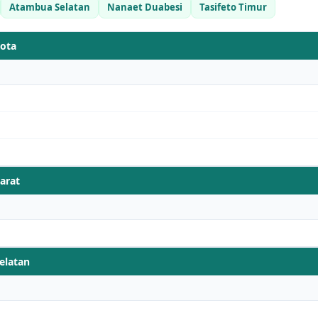
Atambua Selatan
Nanaet Duabesi
Tasifeto Timur
ota
arat
elatan