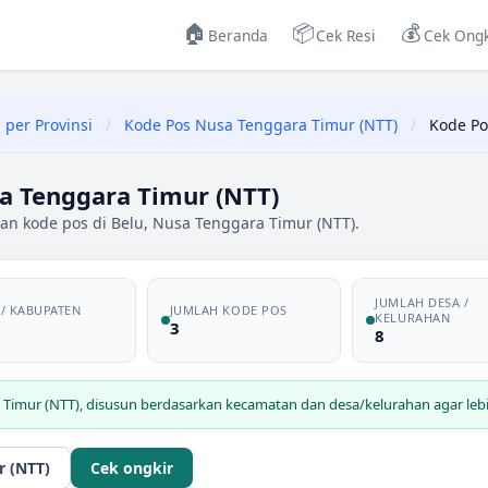
🏠
📦
💰
Beranda
Cek Resi
Cek Ongk
 per Provinsi
/
Kode Pos Nusa Tenggara Timur (NTT)
/
Kode Po
a Tenggara Timur (NTT)
an kode pos di Belu, Nusa Tenggara Timur (NTT).
JUMLAH DESA /
 / KABUPATEN
JUMLAH KODE POS
KELURAHAN
u
3
8
 Timur (NTT)
, disusun berdasarkan kecamatan dan desa/kelurahan agar lebi
r (NTT)
Cek ongkir