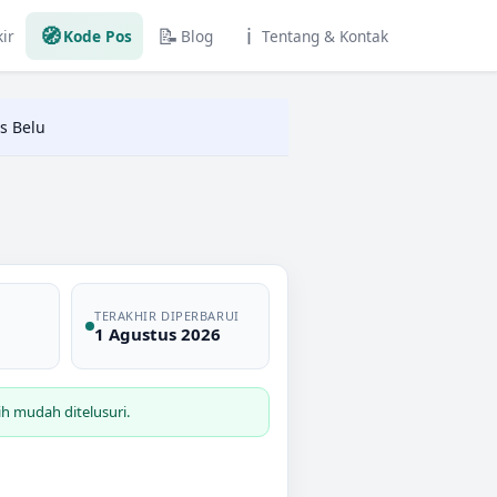
🧭
📝
ℹ️
ir
Kode Pos
Blog
Tentang & Kontak
s Belu
TERAKHIR DIPERBARUI
1 Agustus 2026
h mudah ditelusuri.