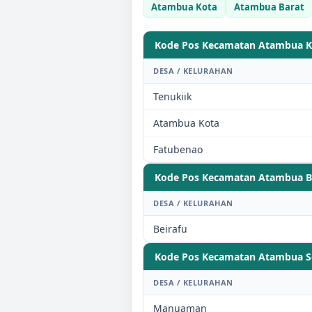
Atambua Kota
Atambua Barat
Kode Pos Kecamatan
Atambua K
DESA / KELURAHAN
Tenukiik
Atambua Kota
Fatubenao
Kode Pos Kecamatan
Atambua B
DESA / KELURAHAN
Beirafu
Kode Pos Kecamatan
Atambua S
DESA / KELURAHAN
Manuaman