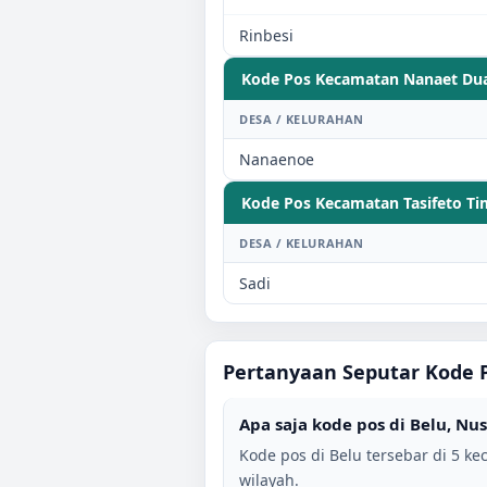
Rinbesi
Kode Pos Kecamatan
Nanaet Du
DESA / KELURAHAN
Nanaenoe
Kode Pos Kecamatan
Tasifeto T
DESA / KELURAHAN
Sadi
Pertanyaan Seputar Kode 
Apa saja kode pos di
Belu
,
Nus
Kode pos di
Belu
tersebar di
5
kec
wilayah.