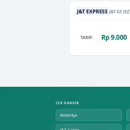
J&T EXPRESS
J&T EZ
(EZ
Rp 9.000
TARIF:
CEK ONGKIR
AnterAja
J&T Cargo