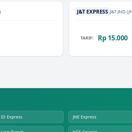
J&T EXPRESS
)
J&T JND
(J
Rp 15.000
TARIF:
ID Express
JNE Express
Lion Parcel
NCS Courier