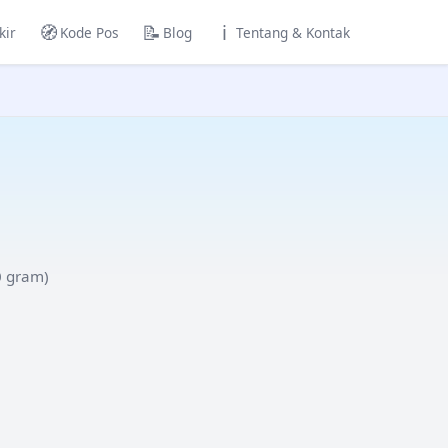
🧭
📝
ℹ️
kir
Kode Pos
Blog
Tentang & Kontak
0
gram)