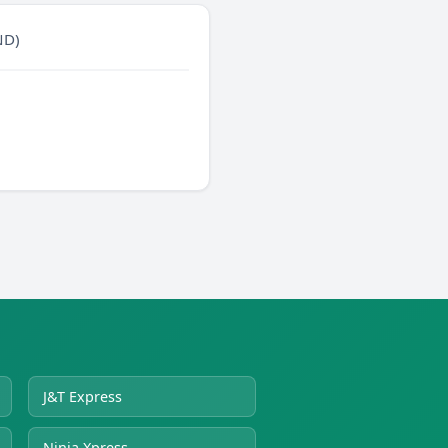
ND)
J&T Express
Ninja Xpress