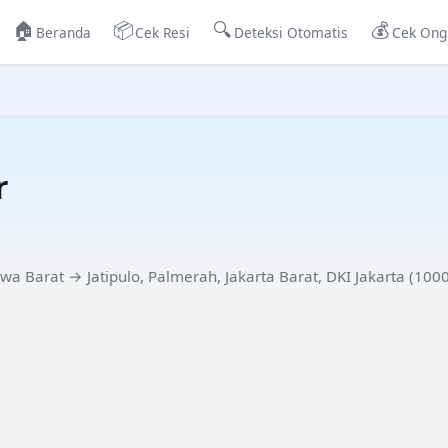
🏠
📦
🔍
💰
Beranda
Cek Resi
Deteksi Otomatis
Cek Ong
r
awa Barat
→
Jatipulo, Palmerah, Jakarta Barat, DKI Jakarta
(
100