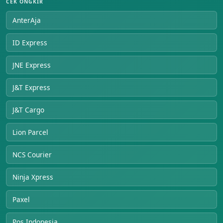
CEK ONGKIR
AnterAja
ID Express
JNE Express
J&T Express
J&T Cargo
Lion Parcel
NCS Courier
Ninja Xpress
Paxel
Pos Indonesia