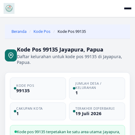
Beranda
/
Kode Pos
/
Kode Pos 99135
Kode Pos 99135 Jayapura, Papua
Daftar kelurahan untuk kode pos 99135 di Jayapura,
Papua.
JUMLAH DESA /
KODE POS
KELURAHAN
99135
1
CAKUPAN KOTA
TERAKHIR DIPERBARUI
1
19 Juli 2026
Kode pos 99135 terpetakan ke satu area utama: Jayapura,