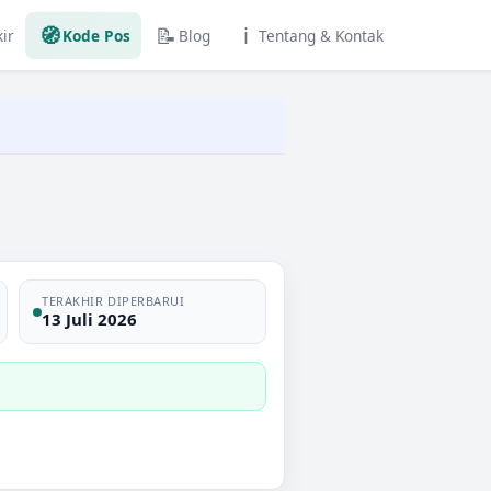
🧭
📝
ℹ️
ir
Kode Pos
Blog
Tentang & Kontak
TERAKHIR DIPERBARUI
13 Juli 2026