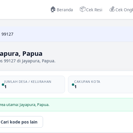
🏠
📦
💰
Beranda
Cek Resi
Cek Ongk
 99127
yapura, Papua
s 99127 di Jayapura, Papua.
JUMLAH DESA / KELURAHAN
CAKUPAN KOTA
1
1
rea utama: Jayapura, Papua.
Cari kode pos lain