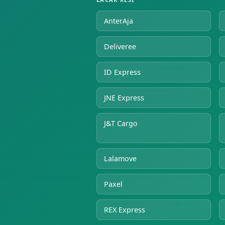
AnterAja
Deliveree
ID Express
JNE Express
J&T Cargo
Lalamove
Paxel
REX Express