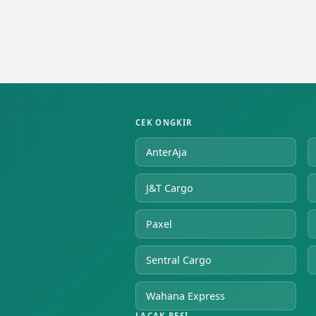
CEK ONGKIR
AnterAja
J&T Cargo
Paxel
Sentral Cargo
Wahana Express
LACAK RESI