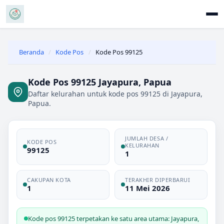
Beranda
/
Kode Pos
/
Kode Pos 99125
Kode Pos 99125 Jayapura, Papua
Daftar kelurahan untuk kode pos 99125 di Jayapura,
Papua.
JUMLAH DESA /
KODE POS
KELURAHAN
99125
1
CAKUPAN KOTA
TERAKHIR DIPERBARUI
1
11 Mei 2026
Kode pos 99125 terpetakan ke satu area utama: Jayapura,