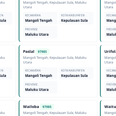
uku
Mangoli Tengah
,
Kepulauan Sula
,
Maluku
Mangol
Utara
Utara
EN
KECAMATAN
KOTA/KABUPATEN
KECAM
Sula
Mangoli Tengah
Kepulauan Sula
Mang
PROVINSI
PROVIN
Maluku Utara
Malu
Paslal
Urifol
97985
uku
Mangoli Tengah
,
Kepulauan Sula
,
Maluku
Mangol
Utara
Utara
EN
KECAMATAN
KOTA/KABUPATEN
KECAM
Sula
Mangoli Tengah
Kepulauan Sula
Mang
PROVINSI
PROVIN
Maluku Utara
Malu
Wailoba
Waitu
97985
uku
Mangoli Tengah
,
Kepulauan Sula
,
Maluku
Mangol