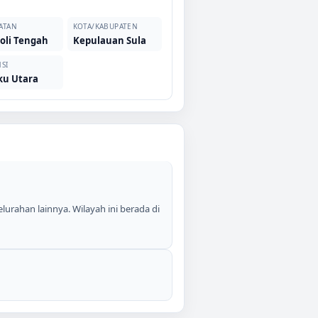
ATAN
KOTA/KABUPATEN
oli Tengah
Kepulauan Sula
SI
ku Utara
elurahan lainnya. Wilayah ini berada di