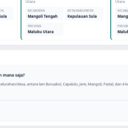
Utara
Utara
EN
KECAMATAN
KOTA/KABUPATEN
KECAM
Sula
Mangoli Tengah
Kepulauan Sula
Mang
PROVINSI
PROVIN
Maluku Utara
Malu
n mana saja?
urahan/desa, antara lain Buruakol, Capalulu, Jere, Mangoli, Paslal, dan 4 k