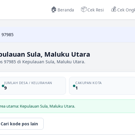
🏠
📦
💰
Beranda
Cek Resi
Cek Ongk
 97985
pulauan Sula, Maluku Utara
os 97985 di Kepulauan Sula, Maluku Utara.
JUMLAH DESA / KELURAHAN
CAKUPAN KOTA
9
1
rea utama: Kepulauan Sula, Maluku Utara.
Cari kode pos lain