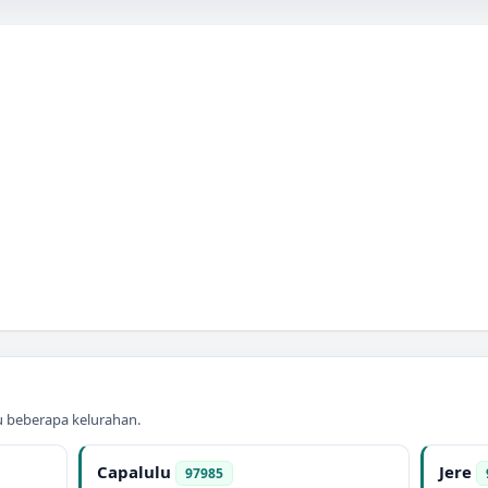
au beberapa kelurahan.
Capalulu
Jere
97985