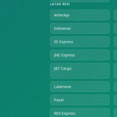
LACAK RESI
AnterAja
Deliveree
ID Express
JNE Express
J&T Cargo
Lalamove
Paxel
REX Express