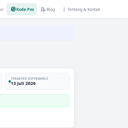
🧭
📝
ℹ️
ir
Kode Pos
Blog
Tentang & Kontak
TERAKHIR DIPERBARUI
13 Juli 2026