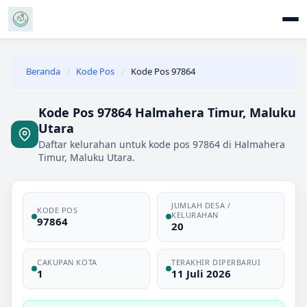
Beranda
/
Kode Pos
/
Kode Pos 97864
Kode Pos 97864 Halmahera Timur, Maluku
Utara
Daftar kelurahan untuk kode pos 97864 di Halmahera
Timur, Maluku Utara.
JUMLAH DESA /
KODE POS
KELURAHAN
97864
20
CAKUPAN KOTA
TERAKHIR DIPERBARUI
1
11 Juli 2026