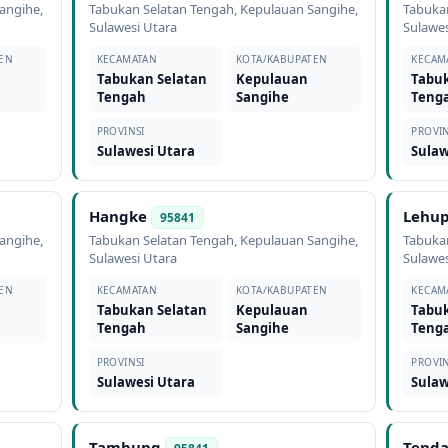
angihe
,
Tabukan Selatan Tengah
,
Kepulauan Sangihe
,
Tabuka
Sulawesi Utara
Sulawes
EN
KECAMATAN
KOTA/KABUPATEN
KECAM
Tabukan Selatan
Kepulauan
Tabuk
Tengah
Sangihe
Teng
PROVINSI
PROVIN
Sulawesi Utara
Sulaw
Hangke
Lehu
95841
angihe
,
Tabukan Selatan Tengah
,
Kepulauan Sangihe
,
Tabuka
Sulawesi Utara
Sulawes
EN
KECAMATAN
KOTA/KABUPATEN
KECAM
Tabukan Selatan
Kepulauan
Tabuk
Tengah
Sangihe
Teng
PROVINSI
PROVIN
Sulawesi Utara
Sulaw
Tambung
Tend