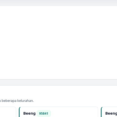
au beberapa kelurahan.
Beeng
Beeng
95841