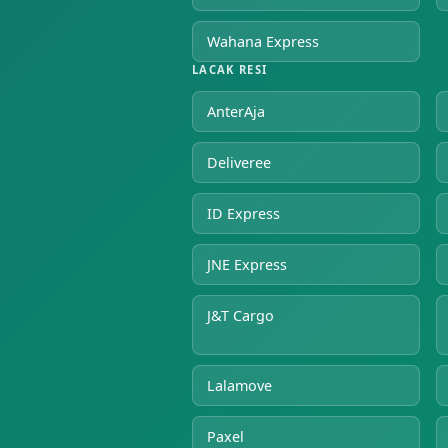
Wahana Express
LACAK RESI
AnterAja
Deliveree
ID Express
JNE Express
J&T Cargo
Lalamove
Paxel