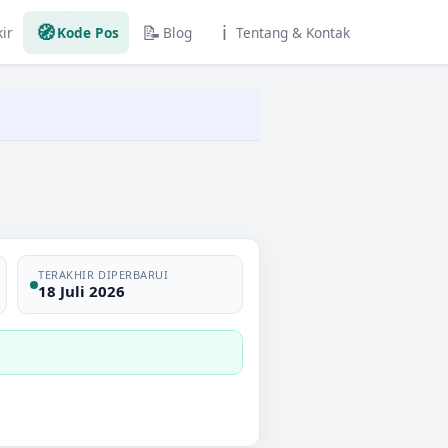
🧭
📝
ℹ️
ir
Kode Pos
Blog
Tentang & Kontak
TERAKHIR DIPERBARUI
18 Juli 2026