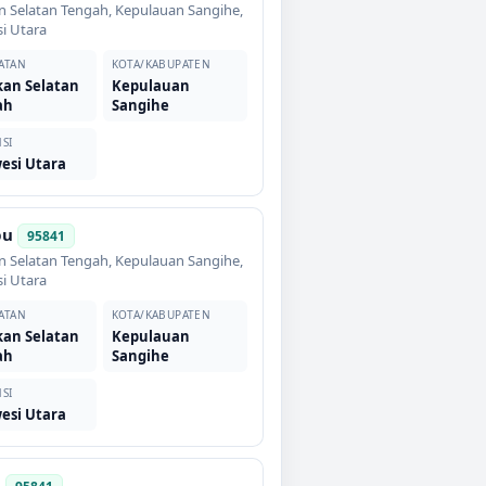
n Selatan Tengah
,
Kepulauan Sangihe
,
i Utara
ATAN
KOTA/KABUPATEN
an Selatan
Kepulauan
ah
Sangihe
SI
esi Utara
pu
95841
n Selatan Tengah
,
Kepulauan Sangihe
,
i Utara
ATAN
KOTA/KABUPATEN
an Selatan
Kepulauan
ah
Sangihe
SI
esi Utara
a