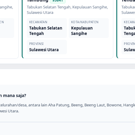
95841
angihe
,
Tabukan Selatan Tengah
,
Kepulauan Sangihe
,
Tabuka
Sulawesi Utara
Sulawes
EN
KECAMATAN
KOTA/KABUPATEN
KECAM
Tabukan Selatan
Kepulauan
Tabuk
Tengah
Sangihe
Teng
PROVINSI
PROVIN
Sulawesi Utara
Sulaw
n mana saja?
elurahan/desa, antara lain Aha Patung, Beeng, Beeng Laut, Bowone, Hangke,
wesi Utara.