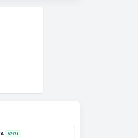
KA
87171