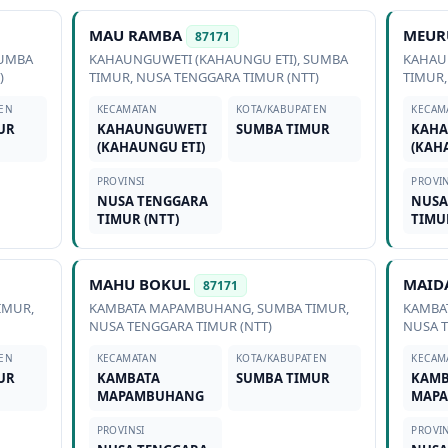
MAU RAMBA
MEUR
87171
UMBA
KAHAUNGUWETI (KAHAUNGU ETI)
,
SUMBA
KAHAU
)
TIMUR
,
NUSA TENGGARA TIMUR (NTT)
TIMUR
EN
KECAMATAN
KOTA/KABUPATEN
KECAM
UR
KAHAUNGUWETI
SUMBA TIMUR
KAHA
(KAHAUNGU ETI)
(KAH
PROVINSI
PROVIN
NUSA TENGGARA
NUSA
TIMUR (NTT)
TIMU
MAHU BOKUL
MAID
87171
IMUR
,
KAMBATA MAPAMBUHANG
,
SUMBA TIMUR
,
KAMBA
NUSA TENGGARA TIMUR (NTT)
NUSA T
EN
KECAMATAN
KOTA/KABUPATEN
KECAM
UR
KAMBATA
SUMBA TIMUR
KAMB
MAPAMBUHANG
MAP
PROVINSI
PROVIN