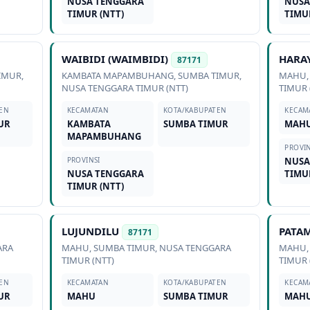
NUSA TENGGARA
NUSA
TIMUR (NTT)
TIMU
WAIBIDI (WAIMBIDI)
HARAY
87171
IMUR
,
KAMBATA MAPAMBUHANG
,
SUMBA TIMUR
,
MAHU
NUSA TENGGARA TIMUR (NTT)
TIMUR 
EN
KECAMATAN
KOTA/KABUPATEN
KECAM
UR
KAMBATA
SUMBA TIMUR
MAH
MAPAMBUHANG
PROVIN
PROVINSI
NUSA
NUSA TENGGARA
TIMU
TIMUR (NTT)
LUJUNDILU
PATA
87171
ARA
MAHU
,
SUMBA TIMUR
,
NUSA TENGGARA
MAHU
TIMUR (NTT)
TIMUR 
EN
KECAMATAN
KOTA/KABUPATEN
KECAM
UR
MAHU
SUMBA TIMUR
MAH