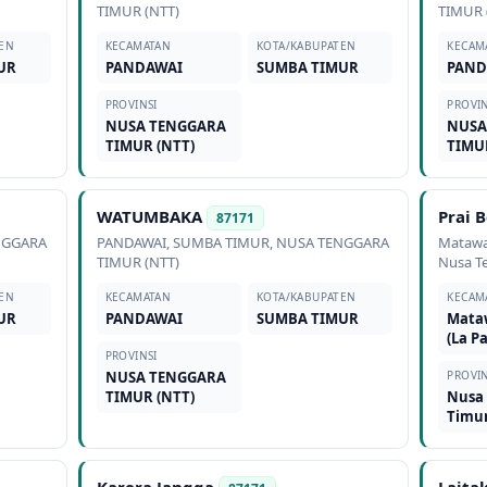
TIMUR (NTT)
TIMUR 
EN
KECAMATAN
KOTA/KABUPATEN
KECAM
UR
PANDAWAI
SUMBA TIMUR
PAND
PROVINSI
PROVIN
NUSA TENGGARA
NUSA
TIMUR (NTT)
TIMU
WATUMBAKA
Prai 
87171
NGGARA
PANDAWAI
,
SUMBA TIMUR
,
NUSA TENGGARA
Matawa
TIMUR (NTT)
Nusa T
EN
KECAMATAN
KOTA/KABUPATEN
KECAM
UR
PANDAWAI
SUMBA TIMUR
Mata
(La P
PROVINSI
NUSA TENGGARA
PROVIN
TIMUR (NTT)
Nusa
Timur