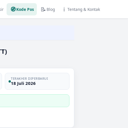
🧭
📝
ℹ️
ir
Kode Pos
Blog
Tentang & Kontak
T)
TERAKHIR DIPERBARUI
18 Juli 2026