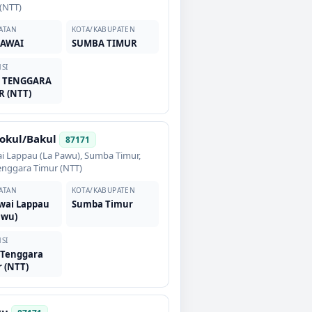
(NTT)
ATAN
KOTA/KABUPATEN
AWAI
SUMBA TIMUR
SI
 TENGGARA
R (NTT)
Bokul/Bakul
87171
i Lappau (La Pawu)
,
Sumba Timur
,
enggara Timur (NTT)
ATAN
KOTA/KABUPATEN
wai Lappau
Sumba Timur
awu)
SI
 Tenggara
 (NTT)