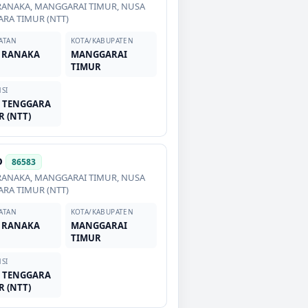
RANAKA
,
MANGGARAI TIMUR
,
NUSA
RA TIMUR (NTT)
ATAN
KOTA/KABUPATEN
 RANAKA
MANGGARAI
TIMUR
SI
 TENGGARA
R (NTT)
O
86583
RANAKA
,
MANGGARAI TIMUR
,
NUSA
RA TIMUR (NTT)
ATAN
KOTA/KABUPATEN
 RANAKA
MANGGARAI
TIMUR
SI
 TENGGARA
R (NTT)