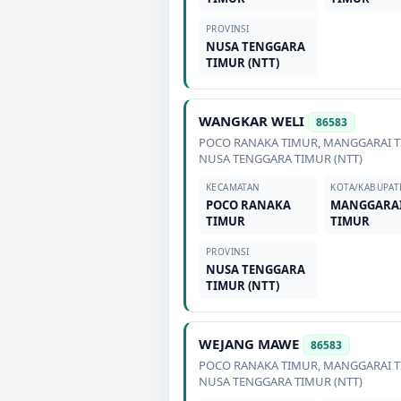
PROVINSI
NUSA TENGGARA
TIMUR (NTT)
WANGKAR WELI
86583
POCO RANAKA TIMUR
,
MANGGARAI 
NUSA TENGGARA TIMUR (NTT)
KECAMATAN
KOTA/KABUPAT
POCO RANAKA
MANGGARA
TIMUR
TIMUR
PROVINSI
NUSA TENGGARA
TIMUR (NTT)
WEJANG MAWE
86583
POCO RANAKA TIMUR
,
MANGGARAI 
NUSA TENGGARA TIMUR (NTT)