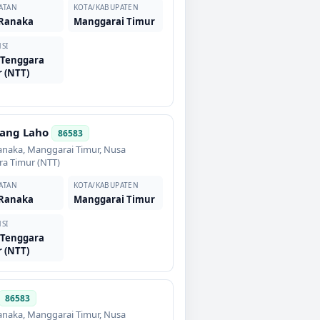
ATAN
KOTA/KABUPATEN
 Ranaka
Manggarai Timur
SI
 Tenggara
 (NTT)
ang Laho
86583
anaka
,
Manggarai Timur
,
Nusa
ra Timur (NTT)
ATAN
KOTA/KABUPATEN
 Ranaka
Manggarai Timur
SI
 Tenggara
 (NTT)
86583
anaka
,
Manggarai Timur
,
Nusa