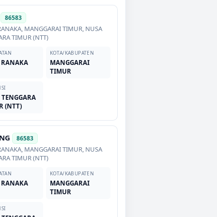
86583
RANAKA
,
MANGGARAI TIMUR
,
NUSA
RA TIMUR (NTT)
ATAN
KOTA/KABUPATEN
 RANAKA
MANGGARAI
TIMUR
SI
 TENGGARA
R (NTT)
NG
86583
RANAKA
,
MANGGARAI TIMUR
,
NUSA
RA TIMUR (NTT)
ATAN
KOTA/KABUPATEN
 RANAKA
MANGGARAI
TIMUR
SI