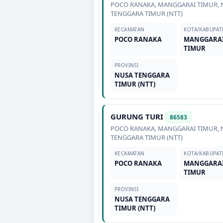
POCO RANAKA
,
MANGGARAI TIMUR
,
TENGGARA TIMUR (NTT)
KECAMATAN
KOTA/KABUPAT
POCO RANAKA
MANGGARA
TIMUR
PROVINSI
NUSA TENGGARA
TIMUR (NTT)
GURUNG TURI
86583
POCO RANAKA
,
MANGGARAI TIMUR
,
TENGGARA TIMUR (NTT)
KECAMATAN
KOTA/KABUPAT
POCO RANAKA
MANGGARA
TIMUR
PROVINSI
NUSA TENGGARA
TIMUR (NTT)