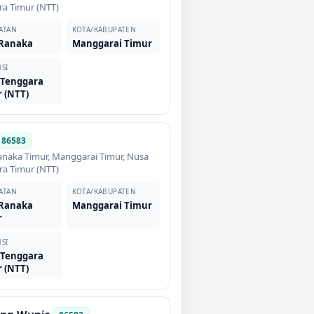
ra Timur (NTT)
ATAN
KOTA/KABUPATEN
 Ranaka
Manggarai Timur
SI
 Tenggara
 (NTT)
86583
anaka Timur
,
Manggarai Timur
,
Nusa
ra Timur (NTT)
ATAN
KOTA/KABUPATEN
 Ranaka
Manggarai Timur
r
SI
 Tenggara
 (NTT)