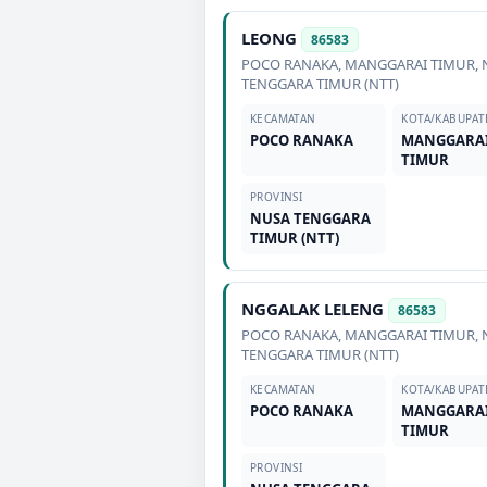
LEONG
86583
POCO RANAKA
,
MANGGARAI TIMUR
,
TENGGARA TIMUR (NTT)
KECAMATAN
KOTA/KABUPAT
POCO RANAKA
MANGGARA
TIMUR
PROVINSI
NUSA TENGGARA
TIMUR (NTT)
NGGALAK LELENG
86583
POCO RANAKA
,
MANGGARAI TIMUR
,
TENGGARA TIMUR (NTT)
KECAMATAN
KOTA/KABUPAT
POCO RANAKA
MANGGARA
TIMUR
PROVINSI