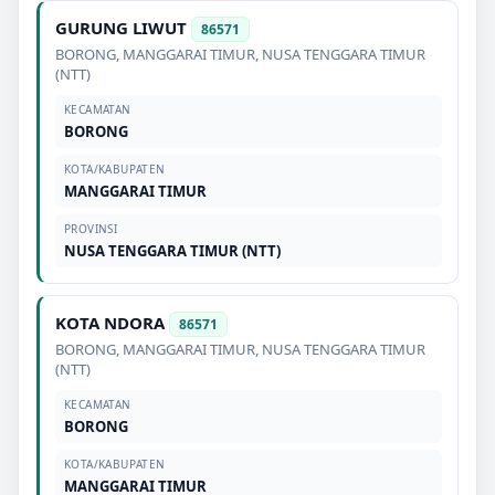
GURUNG LIWUT
86571
BORONG
,
MANGGARAI TIMUR
,
NUSA TENGGARA TIMUR
(NTT)
KECAMATAN
BORONG
KOTA/KABUPATEN
MANGGARAI TIMUR
PROVINSI
NUSA TENGGARA TIMUR (NTT)
KOTA NDORA
86571
BORONG
,
MANGGARAI TIMUR
,
NUSA TENGGARA TIMUR
(NTT)
KECAMATAN
BORONG
KOTA/KABUPATEN
MANGGARAI TIMUR