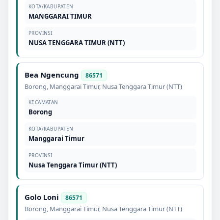
KOTA/KABUPATEN
MANGGARAI TIMUR
PROVINSI
NUSA TENGGARA TIMUR (NTT)
Bea Ngencung
86571
Borong
,
Manggarai Timur
,
Nusa Tenggara Timur (NTT)
KECAMATAN
Borong
KOTA/KABUPATEN
Manggarai Timur
PROVINSI
Nusa Tenggara Timur (NTT)
Golo Loni
86571
Borong
,
Manggarai Timur
,
Nusa Tenggara Timur (NTT)