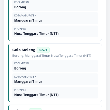
KECAMATAN
Borong
KOTA/KABUPATEN
Manggarai Timur
PROVINSI
Nusa Tenggara Timur (NTT)
Golo Meleng
86571
Borong
,
Manggarai Timur
,
Nusa Tenggara Timur (NTT)
KECAMATAN
Borong
KOTA/KABUPATEN
Manggarai Timur
PROVINSI
Nusa Tenggara Timur (NTT)