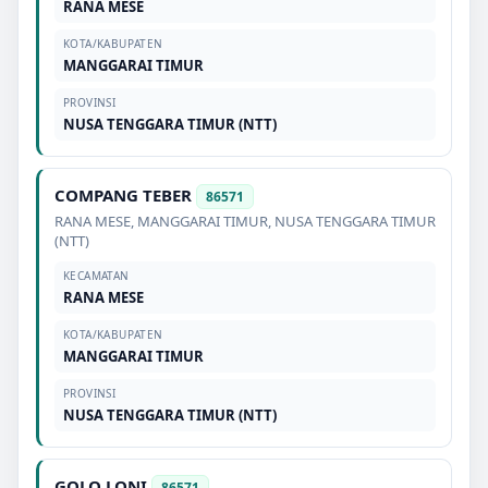
RANA MESE
KOTA/KABUPATEN
MANGGARAI TIMUR
PROVINSI
NUSA TENGGARA TIMUR (NTT)
COMPANG TEBER
86571
RANA MESE
,
MANGGARAI TIMUR
,
NUSA TENGGARA TIMUR
(NTT)
KECAMATAN
RANA MESE
KOTA/KABUPATEN
MANGGARAI TIMUR
PROVINSI
NUSA TENGGARA TIMUR (NTT)
GOLO LONI
86571