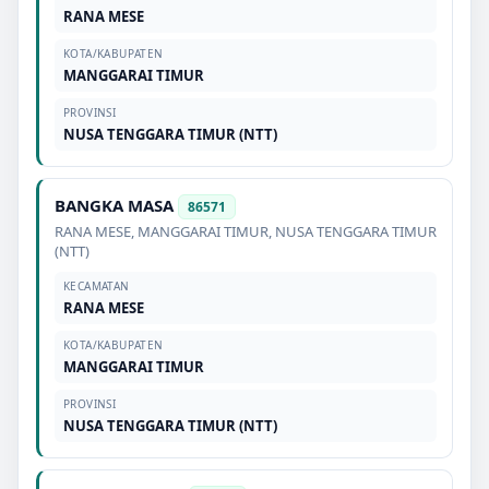
RANA MESE
KOTA/KABUPATEN
MANGGARAI TIMUR
PROVINSI
NUSA TENGGARA TIMUR (NTT)
BANGKA MASA
86571
RANA MESE
,
MANGGARAI TIMUR
,
NUSA TENGGARA TIMUR
(NTT)
KECAMATAN
RANA MESE
KOTA/KABUPATEN
MANGGARAI TIMUR
PROVINSI
NUSA TENGGARA TIMUR (NTT)