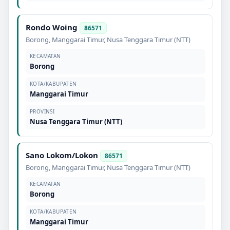
Rondo Woing
86571
Borong
,
Manggarai Timur
,
Nusa Tenggara Timur (NTT)
KECAMATAN
Borong
KOTA/KABUPATEN
Manggarai Timur
PROVINSI
Nusa Tenggara Timur (NTT)
Sano Lokom/Lokon
86571
Borong
,
Manggarai Timur
,
Nusa Tenggara Timur (NTT)
KECAMATAN
Borong
KOTA/KABUPATEN
Manggarai Timur