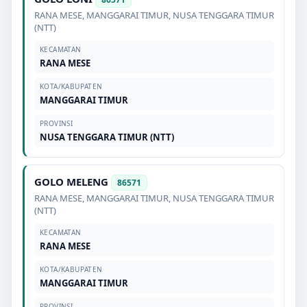
RANA MESE
,
MANGGARAI TIMUR
,
NUSA TENGGARA TIMUR
(NTT)
KECAMATAN
RANA MESE
KOTA/KABUPATEN
MANGGARAI TIMUR
PROVINSI
NUSA TENGGARA TIMUR (NTT)
GOLO MELENG
86571
RANA MESE
,
MANGGARAI TIMUR
,
NUSA TENGGARA TIMUR
(NTT)
KECAMATAN
RANA MESE
KOTA/KABUPATEN
MANGGARAI TIMUR
PROVINSI