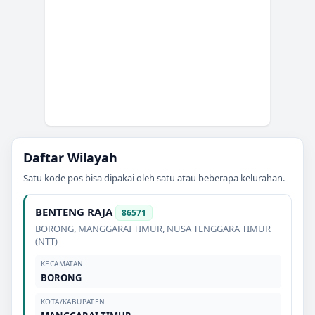
Daftar Wilayah
Satu kode pos bisa dipakai oleh satu atau beberapa kelurahan.
BENTENG RAJA
86571
BORONG
,
MANGGARAI TIMUR
,
NUSA TENGGARA TIMUR
(NTT)
KECAMATAN
BORONG
KOTA/KABUPATEN