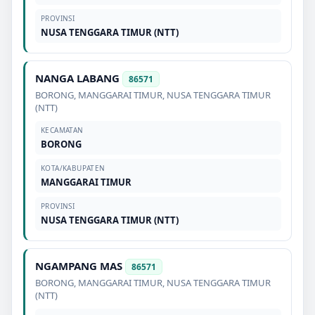
PROVINSI
NUSA TENGGARA TIMUR (NTT)
NANGA LABANG
86571
BORONG
,
MANGGARAI TIMUR
,
NUSA TENGGARA TIMUR
(NTT)
KECAMATAN
BORONG
KOTA/KABUPATEN
MANGGARAI TIMUR
PROVINSI
NUSA TENGGARA TIMUR (NTT)
NGAMPANG MAS
86571
BORONG
,
MANGGARAI TIMUR
,
NUSA TENGGARA TIMUR
(NTT)