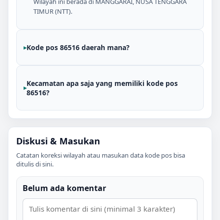
Wilayah ini berada di MANGGARAI, NUSA TENGGARA
TIMUR (NTT).
Kode pos 86516 daerah mana?
Kecamatan apa saja yang memiliki kode pos
86516?
Diskusi & Masukan
Catatan koreksi wilayah atau masukan data kode pos bisa
ditulis di sini.
Belum ada komentar