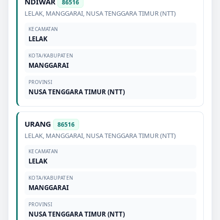
NDIWAR
86516
LELAK
,
MANGGARAI
,
NUSA TENGGARA TIMUR (NTT)
KECAMATAN
LELAK
KOTA/KABUPATEN
MANGGARAI
PROVINSI
NUSA TENGGARA TIMUR (NTT)
URANG
86516
LELAK
,
MANGGARAI
,
NUSA TENGGARA TIMUR (NTT)
KECAMATAN
LELAK
KOTA/KABUPATEN
MANGGARAI
PROVINSI
NUSA TENGGARA TIMUR (NTT)