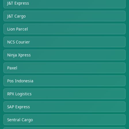
J&T Express
J&T Cargo
Lion Parcel
NCS Courier
Ninja Xpress
Paxel
Pos Indonesia
RPX Logistics
SAP Express
Sentral Cargo