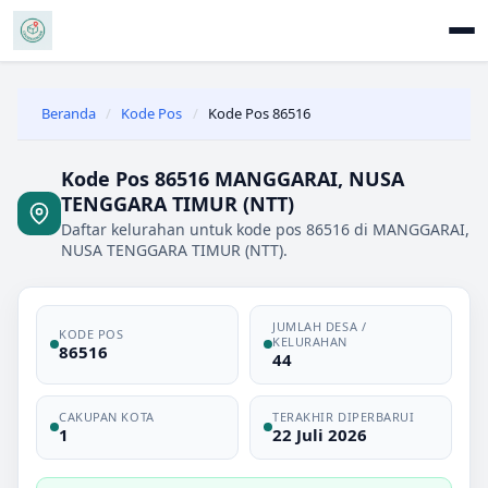
Beranda
/
Kode Pos
/
Kode Pos 86516
Kode Pos 86516 MANGGARAI, NUSA
TENGGARA TIMUR (NTT)
Daftar kelurahan untuk kode pos 86516 di MANGGARAI,
NUSA TENGGARA TIMUR (NTT).
JUMLAH DESA /
KODE POS
KELURAHAN
86516
44
CAKUPAN KOTA
TERAKHIR DIPERBARUI
1
22 Juli 2026