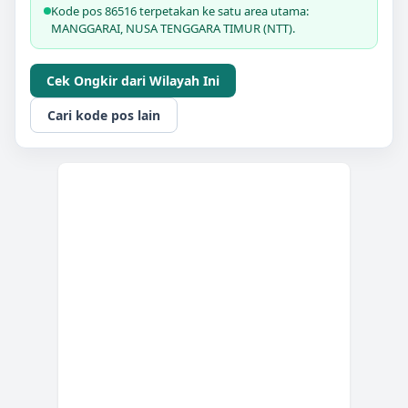
Kode pos 86516 terpetakan ke satu area utama:
MANGGARAI, NUSA TENGGARA TIMUR (NTT).
Cek Ongkir dari Wilayah Ini
Cari kode pos lain