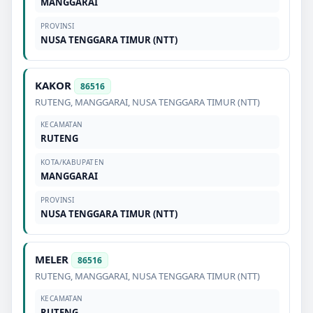
MANGGARAI
PROVINSI
NUSA TENGGARA TIMUR (NTT)
KAKOR
86516
RUTENG
,
MANGGARAI
,
NUSA TENGGARA TIMUR (NTT)
KECAMATAN
RUTENG
KOTA/KABUPATEN
MANGGARAI
PROVINSI
NUSA TENGGARA TIMUR (NTT)
MELER
86516
RUTENG
,
MANGGARAI
,
NUSA TENGGARA TIMUR (NTT)
KECAMATAN
RUTENG