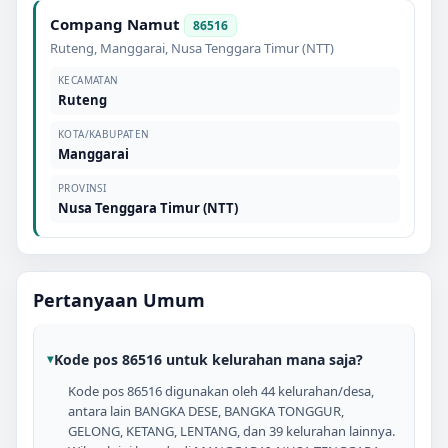
Compang Namut
86516
Ruteng
,
Manggarai
,
Nusa Tenggara Timur (NTT)
KECAMATAN
Ruteng
KOTA/KABUPATEN
Manggarai
PROVINSI
Nusa Tenggara Timur (NTT)
Pertanyaan Umum
Kode pos 86516 untuk kelurahan mana saja?
Kode pos 86516 digunakan oleh 44 kelurahan/desa,
antara lain BANGKA DESE, BANGKA TONGGUR,
GELONG, KETANG, LENTANG, dan 39 kelurahan lainnya.