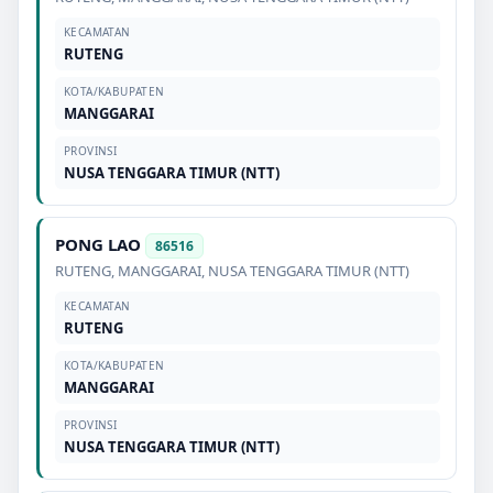
KECAMATAN
RUTENG
KOTA/KABUPATEN
MANGGARAI
PROVINSI
NUSA TENGGARA TIMUR (NTT)
PONG LAO
86516
RUTENG
,
MANGGARAI
,
NUSA TENGGARA TIMUR (NTT)
KECAMATAN
RUTENG
KOTA/KABUPATEN
MANGGARAI
PROVINSI
NUSA TENGGARA TIMUR (NTT)