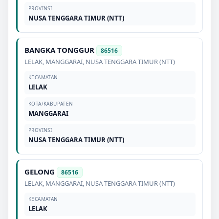
PROVINSI
NUSA TENGGARA TIMUR (NTT)
BANGKA TONGGUR
86516
LELAK
,
MANGGARAI
,
NUSA TENGGARA TIMUR (NTT)
KECAMATAN
LELAK
KOTA/KABUPATEN
MANGGARAI
PROVINSI
NUSA TENGGARA TIMUR (NTT)
GELONG
86516
LELAK
,
MANGGARAI
,
NUSA TENGGARA TIMUR (NTT)
KECAMATAN
LELAK