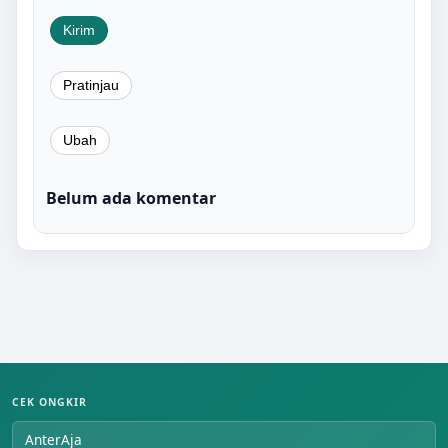
Belum ada komentar
CEK ONGKIR
AnterAja