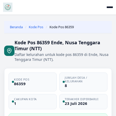
Beranda
/
Kode Pos
/
Kode Pos 86359
Kode Pos 86359 Ende, Nusa Tenggara
Timur (NTT)
Daftar kelurahan untuk kode pos 86359 di Ende, Nusa
Tenggara Timur (NTT).
JUMLAH DESA /
KODE POS
KELURAHAN
86359
8
CAKUPAN KOTA
TERAKHIR DIPERBARUI
1
23 Juli 2026