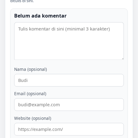
ditulis di sini.
Belum ada komentar
Nama (opsional)
Email (opsional)
Website (opsional)