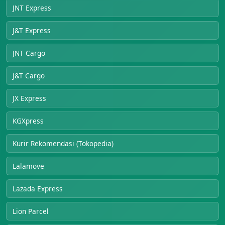
JNT Express
J&T Express
JNT Cargo
J&T Cargo
JX Express
KGXpress
Kurir Rekomendasi (Tokopedia)
Lalamove
Lazada Express
Lion Parcel