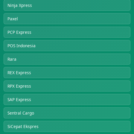
Ninja Xpress
Paxel
PCP Express
POS Indonesia
Rara
REX Express
RPX Express
SAP Express
Sentral Cargo
SiCepat Ekspres