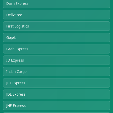
Dash Express
Deliveree
First Logistics
Gojek
Grab Express
ID Express
Indah Cargo
JET Express
JDL Express
JNE Express