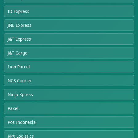
ID Express
JNE Express
J&T Express
J&T Cargo
Lion Parcel
NCS Courier
Ninja Xpress
Paxel
Pos Indonesia
RPX Logistics