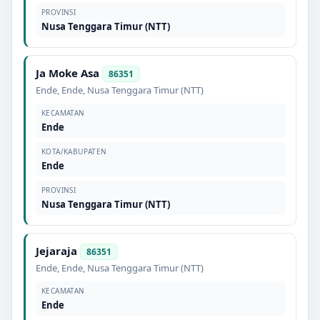
PROVINSI
Nusa Tenggara Timur (NTT)
Ja Moke Asa
86351
Ende
,
Ende
,
Nusa Tenggara Timur (NTT)
KECAMATAN
Ende
KOTA/KABUPATEN
Ende
PROVINSI
Nusa Tenggara Timur (NTT)
Jejaraja
86351
Ende
,
Ende
,
Nusa Tenggara Timur (NTT)
KECAMATAN
Ende