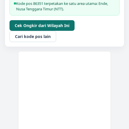
Kode pos 86351 terpetakan ke satu area utama: Ende,
Nusa Tenggara Timur (NTT).
Cek Ongkir dari Wilayah Ini
Cari kode pos lain