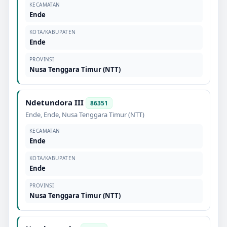
KECAMATAN
Ende
KOTA/KABUPATEN
Ende
PROVINSI
Nusa Tenggara Timur (NTT)
Ndetundora III
86351
Ende
,
Ende
,
Nusa Tenggara Timur (NTT)
KECAMATAN
Ende
KOTA/KABUPATEN
Ende
PROVINSI
Nusa Tenggara Timur (NTT)