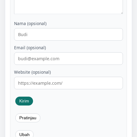
Nama (opsional)
Email (opsional)
Website (opsional)