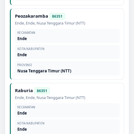
Peozakaramba
86351
Ende
,
Ende
,
Nusa Tenggara Timur (NTT)
KECAMATAN
Ende
KOTA/KABUPATEN
Ende
PROVINSI
Nusa Tenggara Timur (NTT)
Raburia
86351
Ende
,
Ende
,
Nusa Tenggara Timur (NTT)
KECAMATAN
Ende
KOTA/KABUPATEN
Ende