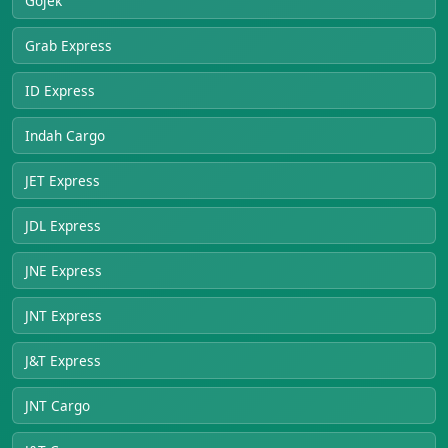
Gojek
Grab Express
ID Express
Indah Cargo
JET Express
JDL Express
JNE Express
JNT Express
J&T Express
JNT Cargo