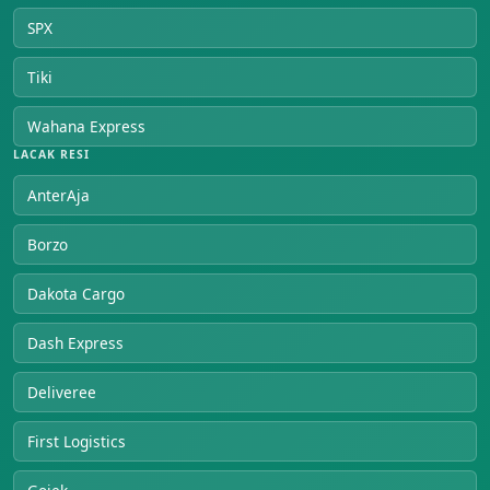
SPX
Tiki
Wahana Express
LACAK RESI
AnterAja
Borzo
Dakota Cargo
Dash Express
Deliveree
First Logistics