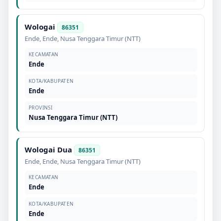
Wologai
86351
Ende
,
Ende
,
Nusa Tenggara Timur (NTT)
KECAMATAN
Ende
KOTA/KABUPATEN
Ende
PROVINSI
Nusa Tenggara Timur (NTT)
Wologai Dua
86351
Ende
,
Ende
,
Nusa Tenggara Timur (NTT)
KECAMATAN
Ende
KOTA/KABUPATEN
Ende