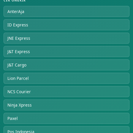
CEK ONGKIR
AnterAja
ID Express
JNE Express
J&T Express
J&T Cargo
Lion Parcel
NCS Courier
Ninja Xpress
Paxel
Pos Indonesia