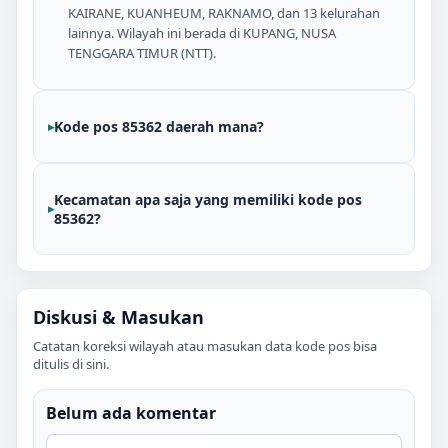
KAIRANE, KUANHEUM, RAKNAMO, dan 13 kelurahan
lainnya. Wilayah ini berada di KUPANG, NUSA
TENGGARA TIMUR (NTT).
Kode pos 85362 daerah mana?
Kecamatan apa saja yang memiliki kode pos
85362?
Diskusi & Masukan
Catatan koreksi wilayah atau masukan data kode pos bisa
ditulis di sini.
Belum ada komentar