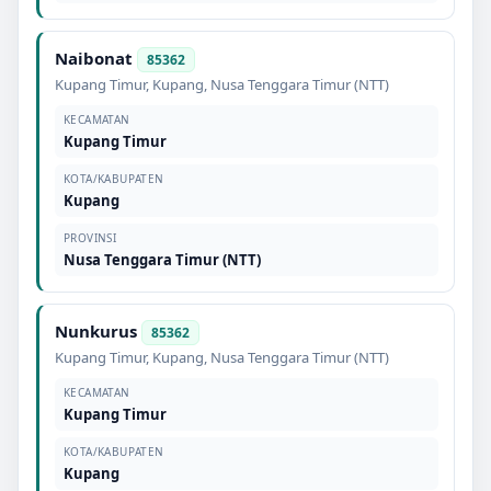
Naibonat
85362
Kupang Timur
,
Kupang
,
Nusa Tenggara Timur (NTT)
KECAMATAN
Kupang Timur
KOTA/KABUPATEN
Kupang
PROVINSI
Nusa Tenggara Timur (NTT)
Nunkurus
85362
Kupang Timur
,
Kupang
,
Nusa Tenggara Timur (NTT)
KECAMATAN
Kupang Timur
KOTA/KABUPATEN
Kupang