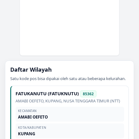
Daftar Wilayah
Satu kode pos bisa dipakai oleh satu atau beberapa kelurahan.
FATUKANUTU (FATUKNUTU)
85362
AMABI OEFETO
,
KUPANG
,
NUSA TENGGARA TIMUR (NTT)
KECAMATAN
AMABI OEFETO
KOTA/KABUPATEN
KUPANG