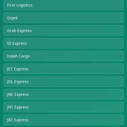
First Logistics
Gojek
Grab Express
ID Express
Indah Cargo
JET Express
JDL Express
JNE Express
JNT Express
J&T Express