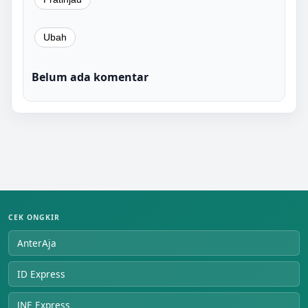
Belum ada komentar
CEK ONGKIR
AnterAja
ID Express
JNE Express