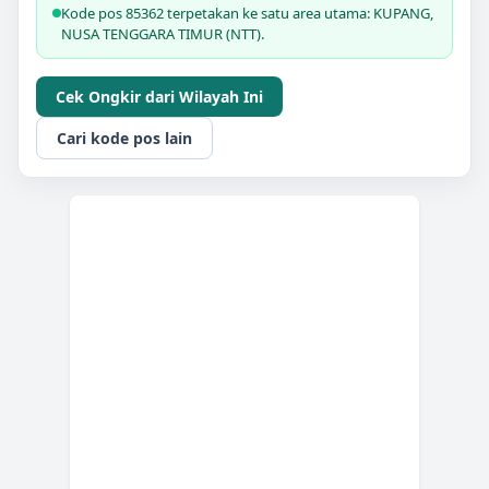
Kode pos 85362 terpetakan ke satu area utama: KUPANG,
NUSA TENGGARA TIMUR (NTT).
Cek Ongkir dari Wilayah Ini
Cari kode pos lain