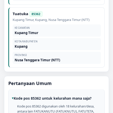
Tuatuka
85362
Kupang Timur
,
Kupang
,
Nusa Tenggara Timur (NTT)
KECAMATAN
Kupang Timur
KOTA/KABUPATEN
Kupang
PROVINSI
Nusa Tenggara Timur (NTT)
Pertanyaan Umum
Kode pos 85362 untuk kelurahan mana saja?
Kode pos 85362 digunakan oleh 18 kelurahan/desa,
antara lain FATUKANUTU (FATUKNUTU), FATUTETA,