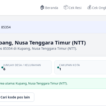
🏠
📦
💰
Beranda
Cek Resi
Cek Ongk
 85354
pang, Nusa Tenggara Timur (NTT)
os 85354 di Kupang, Nusa Tenggara Timur (NTT).
JUMLAH DESA / KELURAHAN
CAKUPAN KOTA
6
1
area utama: Kupang, Nusa Tenggara Timur (NTT).
Cari kode pos lain