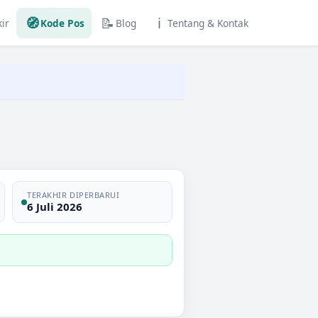
🧭
📝
ℹ️
ir
Kode Pos
Blog
Tentang & Kontak
TERAKHIR DIPERBARUI
6 Juli 2026