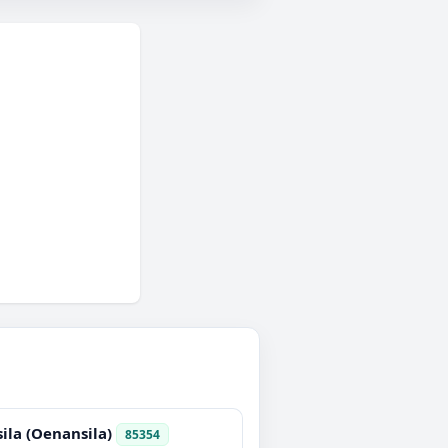
ila (Oenansila)
85354