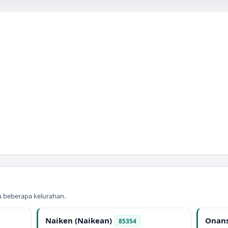
au beberapa kelurahan.
Naiken (Naikean)
Onans
85354