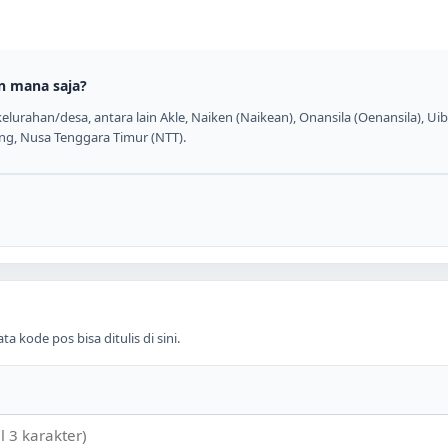
n mana saja?
lurahan/desa, antara lain Akle, Naiken (Naikean), Onansila (Oenansila), Uib
ang, Nusa Tenggara Timur (NTT).
 kode pos bisa ditulis di sini.