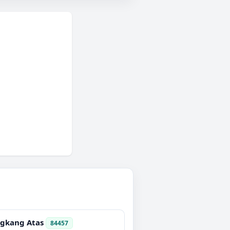
gkang Atas
84457