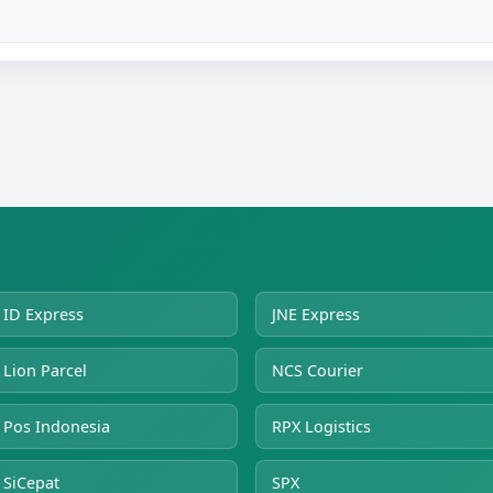
ID Express
JNE Express
Lion Parcel
NCS Courier
Pos Indonesia
RPX Logistics
SiCepat
SPX