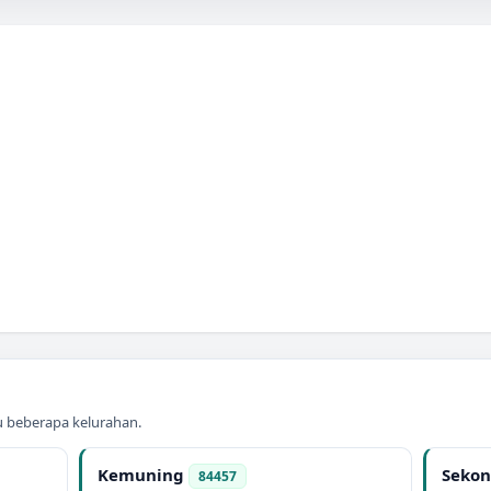
au beberapa kelurahan.
Kemuning
Sekon
84457