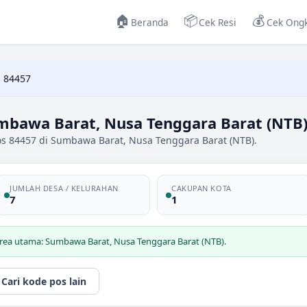
🏠
📦
💰
Beranda
Cek Resi
Cek Ongk
 84457
mbawa Barat, Nusa Tenggara Barat (NTB
os 84457 di Sumbawa Barat, Nusa Tenggara Barat (NTB).
JUMLAH DESA / KELURAHAN
CAKUPAN KOTA
7
1
area utama: Sumbawa Barat, Nusa Tenggara Barat (NTB).
Cari kode pos lain