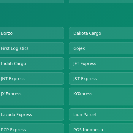
Borzo
Dakota Cargo
First Logistics
Gojek
Indah Cargo
JET Express
JNT Express
J&T Express
JX Express
KGXpress
Lazada Express
Lion Parcel
PCP Express
POS Indonesia