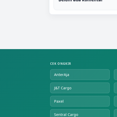
CEK ONGKIR
AnterAja
J&T Cargo
Paxel
Sentral Cargo