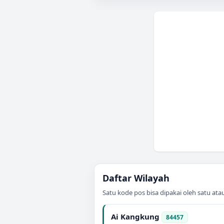
Daftar Wilayah
Satu kode pos bisa dipakai oleh satu at
Ai Kangkung
84457