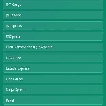
JNT Cargo
J&T Cargo
JX Express
KGXpress
Kurir Rekomendasi (Tokopedia)
Lalamove
Lazada Express
Lion Parcel
Ninja Xpress
Paxel