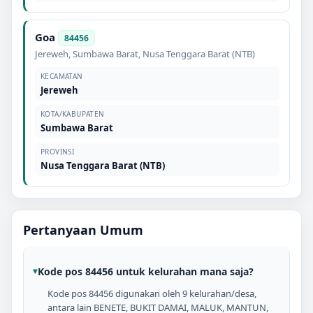
Goa
84456
Jereweh
,
Sumbawa Barat
,
Nusa Tenggara Barat (NTB)
KECAMATAN
Jereweh
KOTA/KABUPATEN
Sumbawa Barat
PROVINSI
Nusa Tenggara Barat (NTB)
Pertanyaan Umum
Kode pos 84456 untuk kelurahan mana saja?
Kode pos 84456 digunakan oleh 9 kelurahan/desa,
antara lain BENETE, BUKIT DAMAI, MALUK, MANTUN,