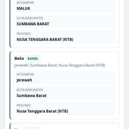
KECAMATAN
MALUK
KOTA/KABUPATEN
SUMBAWA BARAT
PROVINSI
NUSA TENGGARA BARAT (NTB)
Belo
84456
Jereweh
,
Sumbawa Barat
,
Nusa Tenggara Barat (NTB)
KECAMATAN
Jereweh
KOTA/KABUPATEN
Sumbawa Barat
PROVINSI
Nusa Tenggara Barat (NTB)