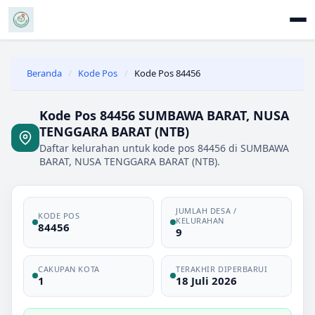
Beranda
/
Kode Pos
/
Kode Pos 84456
Kode Pos 84456 SUMBAWA BARAT, NUSA
TENGGARA BARAT (NTB)
Daftar kelurahan untuk kode pos 84456 di SUMBAWA
BARAT, NUSA TENGGARA BARAT (NTB).
JUMLAH DESA /
KODE POS
KELURAHAN
84456
9
CAKUPAN KOTA
TERAKHIR DIPERBARUI
1
18 Juli 2026