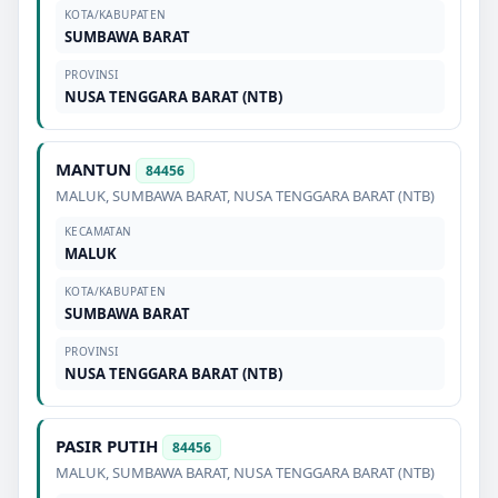
KOTA/KABUPATEN
SUMBAWA BARAT
PROVINSI
NUSA TENGGARA BARAT (NTB)
MANTUN
84456
MALUK
,
SUMBAWA BARAT
,
NUSA TENGGARA BARAT (NTB)
KECAMATAN
MALUK
KOTA/KABUPATEN
SUMBAWA BARAT
PROVINSI
NUSA TENGGARA BARAT (NTB)
PASIR PUTIH
84456
MALUK
,
SUMBAWA BARAT
,
NUSA TENGGARA BARAT (NTB)