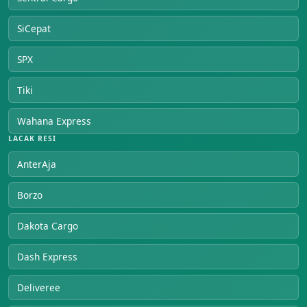
SiCepat
SPX
Tiki
Wahana Express
LACAK RESI
AnterAja
Borzo
Dakota Cargo
Dash Express
Deliveree