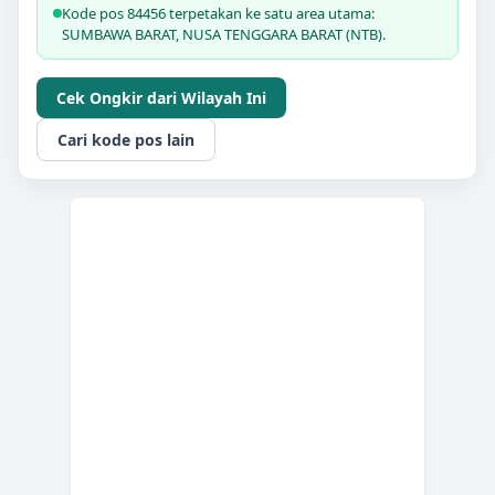
Kode pos 84456 terpetakan ke satu area utama:
SUMBAWA BARAT, NUSA TENGGARA BARAT (NTB).
Cek Ongkir dari Wilayah Ini
Cari kode pos lain