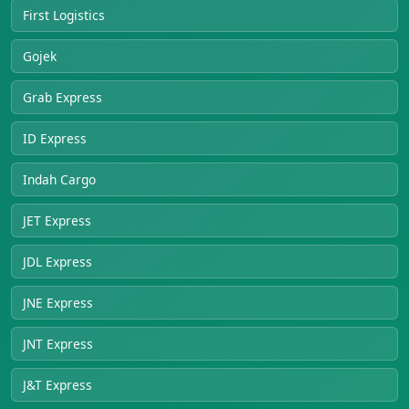
First Logistics
Gojek
Grab Express
ID Express
Indah Cargo
JET Express
JDL Express
JNE Express
JNT Express
J&T Express