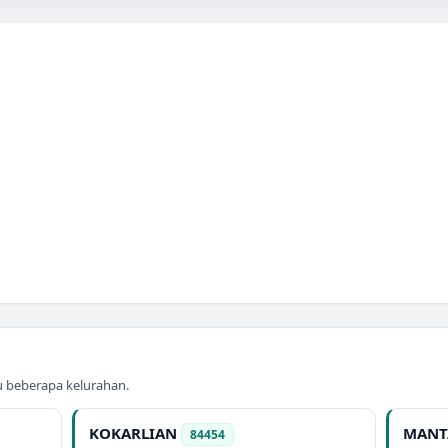
au beberapa kelurahan.
KOKARLIAN
MANT
84454