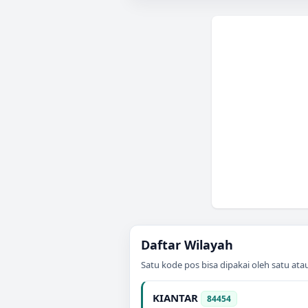
Daftar Wilayah
Satu kode pos bisa dipakai oleh satu at
KIANTAR
84454