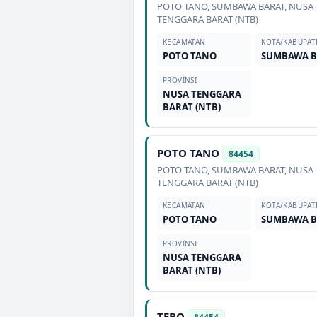
POTO TANO
,
SUMBAWA BARAT
,
NUSA
TENGGARA BARAT (NTB)
KECAMATAN
KOTA/KABUPAT
POTO TANO
SUMBAWA B
PROVINSI
NUSA TENGGARA
BARAT (NTB)
POTO TANO
84454
POTO TANO
,
SUMBAWA BARAT
,
NUSA
TENGGARA BARAT (NTB)
KECAMATAN
KOTA/KABUPAT
POTO TANO
SUMBAWA B
PROVINSI
NUSA TENGGARA
BARAT (NTB)
TEBO