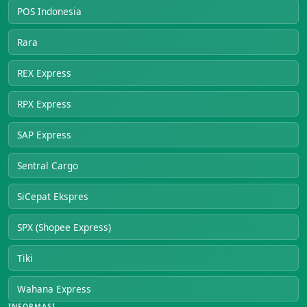
POS Indonesia
Rara
REX Express
RPX Express
SAP Express
Sentral Cargo
SiCepat Ekspres
SPX (Shopee Express)
Tiki
Wahana Express
INFORMASI