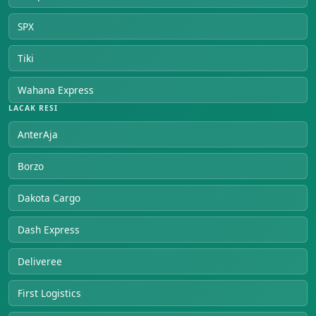
SPX
Tiki
Wahana Express
LACAK RESI
AnterAja
Borzo
Dakota Cargo
Dash Express
Deliveree
First Logistics