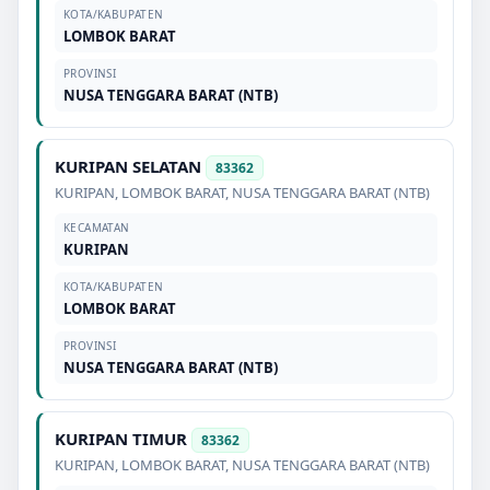
KOTA/KABUPATEN
LOMBOK BARAT
PROVINSI
NUSA TENGGARA BARAT (NTB)
KURIPAN SELATAN
83362
KURIPAN
,
LOMBOK BARAT
,
NUSA TENGGARA BARAT (NTB)
KECAMATAN
KURIPAN
KOTA/KABUPATEN
LOMBOK BARAT
PROVINSI
NUSA TENGGARA BARAT (NTB)
KURIPAN TIMUR
83362
KURIPAN
,
LOMBOK BARAT
,
NUSA TENGGARA BARAT (NTB)