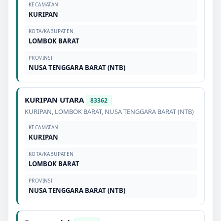
KECAMATAN
KURIPAN
KOTA/KABUPATEN
LOMBOK BARAT
PROVINSI
NUSA TENGGARA BARAT (NTB)
KURIPAN UTARA
83362
KURIPAN
,
LOMBOK BARAT
,
NUSA TENGGARA BARAT (NTB)
KECAMATAN
KURIPAN
KOTA/KABUPATEN
LOMBOK BARAT
PROVINSI
NUSA TENGGARA BARAT (NTB)