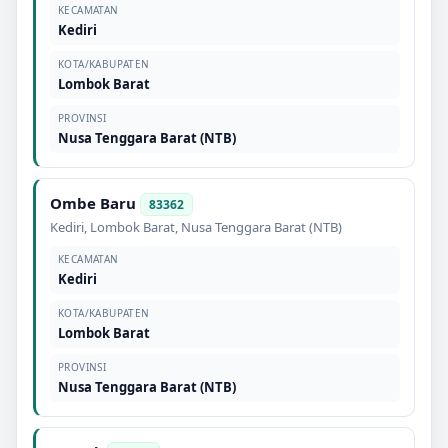
KECAMATAN
Kediri
KOTA/KABUPATEN
Lombok Barat
PROVINSI
Nusa Tenggara Barat (NTB)
Ombe Baru
83362
Kediri
,
Lombok Barat
,
Nusa Tenggara Barat (NTB)
KECAMATAN
Kediri
KOTA/KABUPATEN
Lombok Barat
PROVINSI
Nusa Tenggara Barat (NTB)