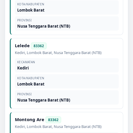
KOTA/KABUPATEN
Lombok Barat
PROVINSI
Nusa Tenggara Barat (NTB)
Lelede
83362
Kediri
,
Lombok Barat
,
Nusa Tenggara Barat (NTB)
KECAMATAN
Kediri
KOTA/KABUPATEN
Lombok Barat
PROVINSI
Nusa Tenggara Barat (NTB)
Montong Are
83362
Kediri
,
Lombok Barat
,
Nusa Tenggara Barat (NTB)