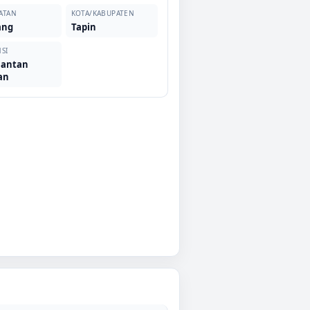
ATAN
KOTA/KABUPATEN
ang
Tapin
SI
mantan
an