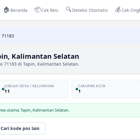
🏠
📦
🔍
💰
Beranda
Cek Resi
Deteksi Otomatis
Cek Ongk
 71183
in, Kalimantan Selatan
s 71183 di Tapin, Kalimantan Selatan.
JUMLAH DESA / KELURAHAN
CAKUPAN KOTA
11
1
rea utama: Tapin, Kalimantan Selatan.
Cari kode pos lain