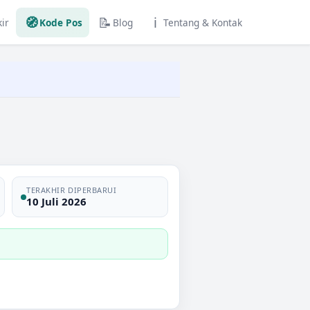
🧭
📝
ℹ️
ir
Kode Pos
Blog
Tentang & Kontak
TERAKHIR DIPERBARUI
10 Juli 2026