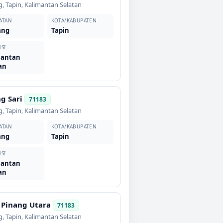
g
,
Tapin
,
Kalimantan Selatan
ATAN
KOTA/KABUPATEN
ang
Tapin
SI
mantan
an
g Sari
71183
g
,
Tapin
,
Kalimantan Selatan
ATAN
KOTA/KABUPATEN
ang
Tapin
SI
mantan
an
 Pinang Utara
71183
g
,
Tapin
,
Kalimantan Selatan