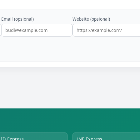
Email (opsional)
Website (opsional)
ID Express
JNE Express