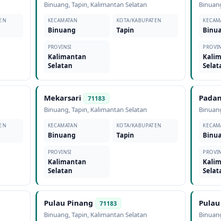
Binuang
,
Tapin
,
Kalimantan Selatan
Binuan
EN
KECAMATAN
KOTA/KABUPATEN
KECAM
Binuang
Tapin
Binu
PROVINSI
PROVIN
Kalimantan
Kali
Selatan
Selat
Mekarsari
Padan
71183
Binuang
,
Tapin
,
Kalimantan Selatan
Binuan
EN
KECAMATAN
KOTA/KABUPATEN
KECAM
Binuang
Tapin
Binu
PROVINSI
PROVIN
Kalimantan
Kali
Selatan
Selat
Pulau Pinang
Pulau
71183
Binuang
,
Tapin
,
Kalimantan Selatan
Binuan