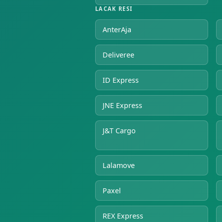
LACAK RESI
AnterAja
Deliveree
ID Express
JNE Express
J&T Cargo
Lalamove
Paxel
REX Express