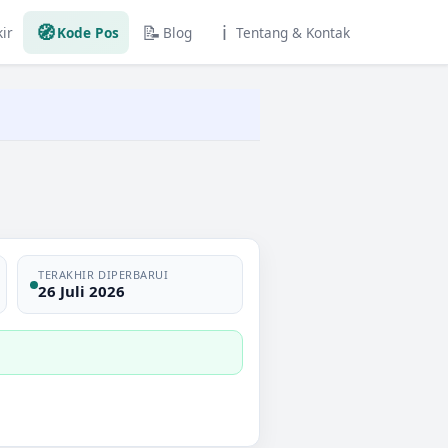
🧭
📝
ℹ️
ir
Kode Pos
Blog
Tentang & Kontak
TERAKHIR DIPERBARUI
26 Juli 2026