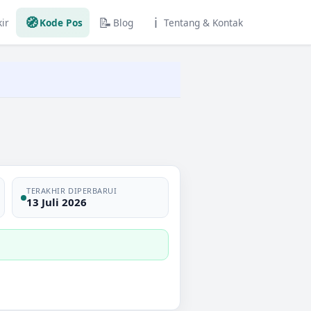
🧭
📝
ℹ️
ir
Kode Pos
Blog
Tentang & Kontak
TERAKHIR DIPERBARUI
13 Juli 2026