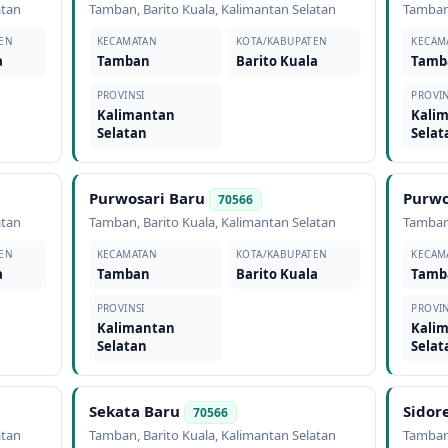
atan
Tamban
,
Barito Kuala
,
Kalimantan Selatan
Tamba
EN
KECAMATAN
KOTA/KABUPATEN
KECAM
a
Tamban
Barito Kuala
Tamb
PROVINSI
PROVIN
Kalimantan
Kali
Selatan
Selat
Purwosari Baru
Purwo
70566
atan
Tamban
,
Barito Kuala
,
Kalimantan Selatan
Tamba
EN
KECAMATAN
KOTA/KABUPATEN
KECAM
a
Tamban
Barito Kuala
Tamb
PROVINSI
PROVIN
Kalimantan
Kali
Selatan
Selat
Sekata Baru
Sidor
70566
atan
Tamban
,
Barito Kuala
,
Kalimantan Selatan
Tamba