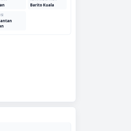
an
Barito Kuala
SI
mantan
an