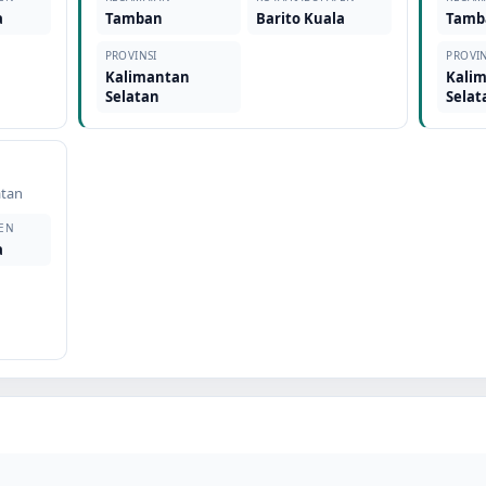
a
Tamban
Barito Kuala
Tamb
PROVINSI
PROVIN
Kalimantan
Kali
Selatan
Selat
atan
EN
a