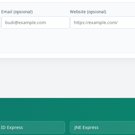
Email (opsional)
Website (opsional)
ID Express
JNE Express