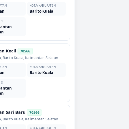
ATAN
KOTA/KABUPATEN
an
Barito Kuala
SI
mantan
an
n Kecil
70566
n
,
Barito Kuala
,
Kalimantan Selatan
ATAN
KOTA/KABUPATEN
an
Barito Kuala
SI
mantan
an
n Sari Baru
70566
n
,
Barito Kuala
,
Kalimantan Selatan
ATAN
KOTA/KABUPATEN