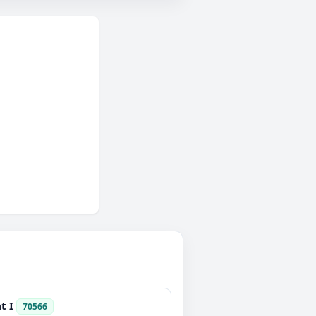
t I
70566